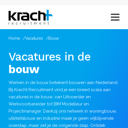
Home
Vacatures
Bouw
Vacatures in de
bouw
Werken in de bouw betekent bouwen aan Nederland.
Bij Kracht Recruitment vind je een breed scala aan
vacatures in de bouw: van Uitvoerder en
Werkvoorbereider tot BIM Modelleur en
Projectmanager. Dankzij ons netwerk in woningbouw,
utiliteitsbouw en industrie maak je geen vrijblijvende
overstap, maar zet je de volgende stap. Ontdek