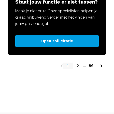
Staat jouw functie er niet tussen?
Maak je niet druk! Onze specialisten helpen je
graag vrijblijvend verder met het vinden van
jouw passende job!
Open sollicitatie
1
2
...
86