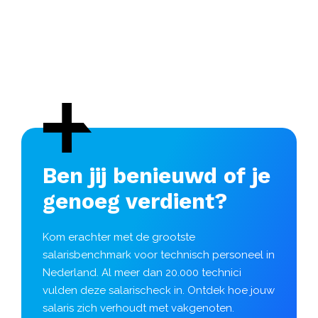
Ben jij benieuwd of je
genoeg verdient?
Kom erachter met de grootste
salarisbenchmark voor technisch personeel in
Nederland. Al meer dan 20.000 technici
vulden deze salarischeck in. Ontdek hoe jouw
salaris zich verhoudt met vakgenoten.