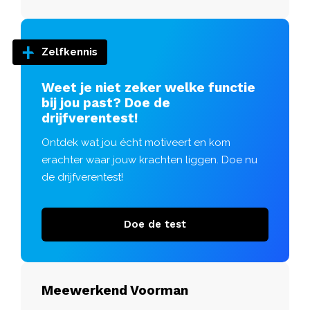
Zelfkennis
Weet je niet zeker welke functie
bij jou past? Doe de
drijfverentest!
Ontdek wat jou écht motiveert en kom
erachter waar jouw krachten liggen. Doe nu
de drijfverentest!
Doe de test
Meewerkend Voorman