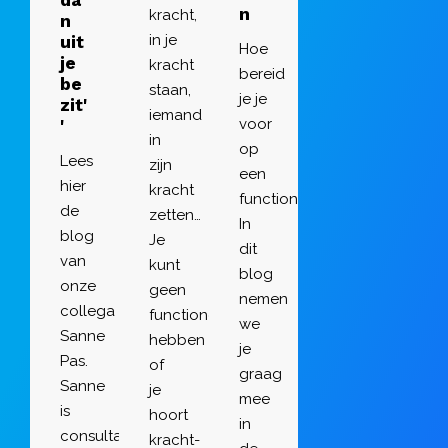
n
kracht,
n
in je
uit
Hoe
je
kracht
bereid
be
staan,
je je
zit'
iemand
voor
'
in
op
Lees
zijn
een
hier
kracht
functioneringsgesprek?
de
zetten…
In
blog
Je
dit
van
kunt
blog
onze
geen
nemen
collega
functioneringsgesprek
we
Sanne
hebben
je
Pas.
of
graag
Sanne
je
mee
is
hoort
in
consultant
kracht-