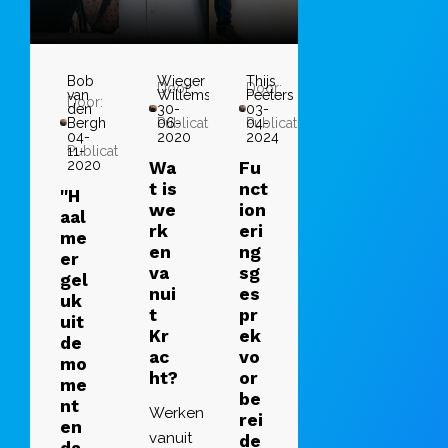
Bob
Wieger
Thijs
Door:
Door:
van
Willems
Peeters
Door:
den
30-
03-
Bergh
Publicatie:
06-
Publicatie:
04-
04-
2020
2024
Publicatie:
11-
2020
Wa
Fu
t is
nct
''H
we
ion
aal
rk
eri
me
en
ng
er
va
sg
gel
nui
es
uk
t
pr
uit
Kr
ek
de
ac
vo
mo
ht?
or
me
be
nt
Werken
rei
en
vanuit
de
da