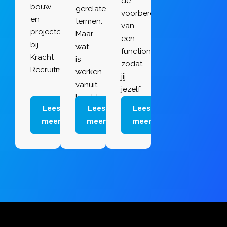
de
bouw
gerelateerde
voorbereiding
en
termen.
van
projectontwikkeling
Maar
een
bij
wat
functioneringsgesprek
Kracht
is
zodat
Recruitment.
werken
jij
vanuit
jezelf
kracht
optimaal
Lees
Lees
Lees
nou
kunt
meer
meer
meer
eigenlijk?
voorbereiden.