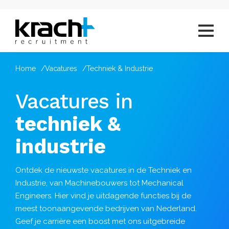
Home
Vacatures
Techniek & Industrie
Vacatures in
techniek &
industrie
Ontdek de nieuwste vacatures in de Techniek en
Industrie, van Machinebouwers tot Mechanical
Engineers. Hier vind je uitdagende functies bij de
meest toonaangevende bedrijven van Nederland.
Geef je carrière een boost met ons uitgebreide