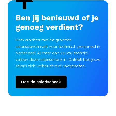
Ben jij benieuwd of je
genoeg verdient?
Kom erachter met de grootste
salarisbenchmark voor technisch personeel in
Nederland. Al meer dan 20.000 technici
vulden deze salarischeck in. Ontdek hoe jouw
salaris zich verhoudt met vakgenoten.
Doe de salarischeck