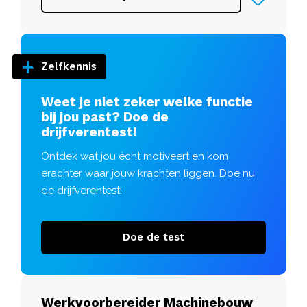
Zelfkennis
Weet je niet zeker welke functie
bij jou past? Doe de
drijfverentest!
Ontdek wat jou écht motiveert en kom
erachter waar jouw krachten liggen. Doe nu
de drijfverentest!
Doe de test
Werkvoorbereider Machinebouw