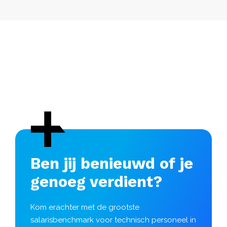
Ben jij benieuwd of je
genoeg verdient?
Kom erachter met de grootste
salarisbenchmark voor technisch personeel in