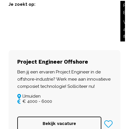
Je zoekt op:
Pr
En
Wi
all
fil
Project Engineer Offshore
Ben jij een ervaren Project Engineer in de
offshore-industrie? Werk mee aan innovatieve
composiet technologie! Solliciteer nu!
IJmuiden
€ 4000 - 6000
Bekijk vacature