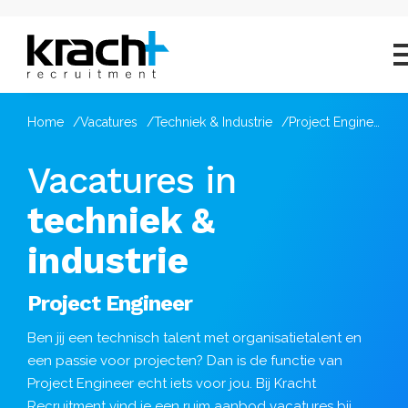
Home
Vacatures
Techniek & Industrie
Project Engineer
Vacatures in
techniek &
industrie
Project Engineer
Ben jij een technisch talent met organisatietalent en
een passie voor projecten? Dan is de functie van
Project Engineer echt iets voor jou. Bij Kracht
Recruitment vind je een ruim aanbod
vacatures
bij