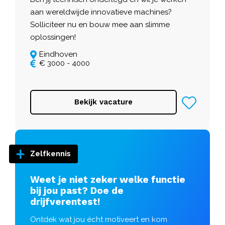
aan wereldwijde innovatieve machines?
Solliciteer nu en bouw mee aan slimme
oplossingen!
Eindhoven
€ 3000 - 4000
Bekijk vacature
Zelfkennis
Weet je niet zeker welke functie
bij jou past? Doe de
drijfverentest!
Ontdek wat jou écht motiveert en kom