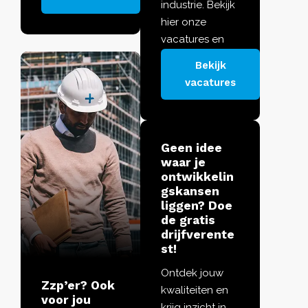
kracht zet.
industrie. Bekijk
hier onze
vacatures en
ontdek de rol
Bekijk
die jou in je
vacatures
kracht zet.
Geen idee
waar je
ontwikkelin
gskansen
liggen? Doe
de gratis
drijfverente
st!
Ontdek jouw
Zzp’er? Ook
kwaliteiten en
voor jou
krijg inzicht in