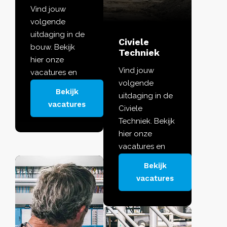
Vind jouw
volgende
uitdaging in de
Civiele
bouw. Bekijk
Techniek
hier onze
Vind jouw
vacatures en
volgende
ontdek de rol
Bekijk
uitdaging in de
die jou in je
vacatures
Civiele
kracht zet.
Techniek. Bekijk
hier onze
vacatures en
ontdek de rol
Bekijk
die jou in je
vacatures
kracht zet.