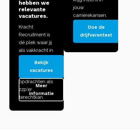
hebben we
jouw
relevante
carrièrekansen.
vacatures.
Zet gerichte
Kracht
Doe de
stappen naar
Recruitment is
drijfverentest
succes!
dé plek waar jij
als vakkracht in
de bouw of
Bekijk
techniek voor
vacatures
de juiste
opdrachten als
Meer
zzp'er
informatie
terechtkan.