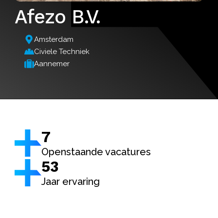
Afezo B.V.
Amsterdam
Civiele Techniek
Aannemer
7
Openstaande vacatures
53
Jaar ervaring