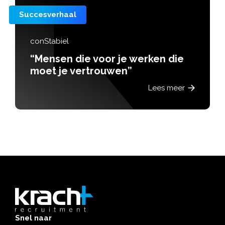
Succesverhaal
Guus
r je werken die
“Veel mensen k
uwen”
mooie baan vin
wel de stap dur
Lees meer
Snel naar