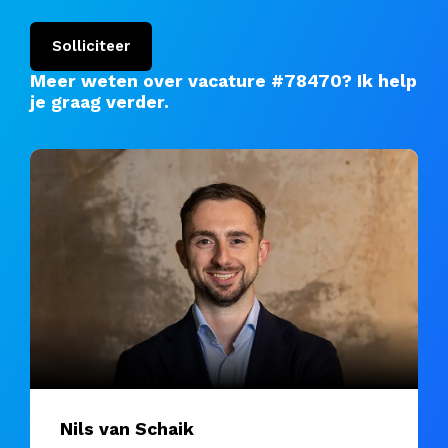
Solliciteer
Meer weten over vacature #78470?
Ik help
je graag verder
.
Nils van Schaik