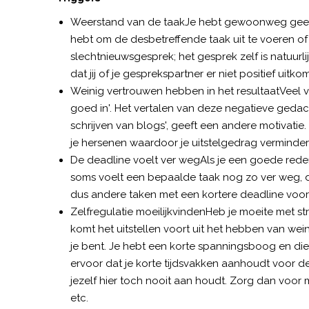
Weerstand van de taakJe hebt gewoonweg geen 
hebt om de desbetreffende taak uit te voeren of
slechtnieuwsgesprek; het gesprek zelf is natuurli
dat jij of je gesprekspartner er niet positief uitkomt
Weinig vertrouwen hebben in het resultaatVeel voo
goed in'. Het vertalen van deze negatieve gedach
schrijven van blogs', geeft een andere motivatie.
je hersenen waardoor je uitstelgedrag verminder
De deadline voelt ver wegAls je een goede reden h
soms voelt een bepaalde taak nog zo ver weg, dat
dus andere taken met een kortere deadline voorra
Zelfregulatie moeilijkvindenHeb je moeite met str
komt het uitstellen voort uit het hebben van wein
je bent. Je hebt een korte spanningsboog en die
ervoor dat je korte tijdsvakken aanhoudt voor de
jezelf hier toch nooit aan houdt. Zorg dan voor 
etc.