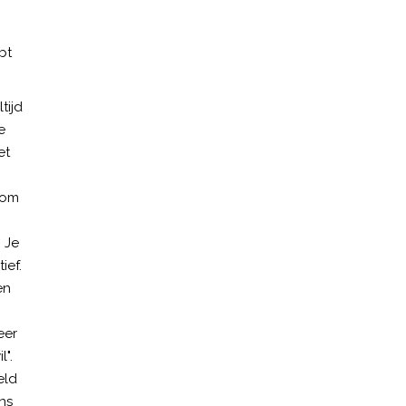
bt
tijd
e
et
 om
 Je
ief.
en
eer
l".
eld
ns