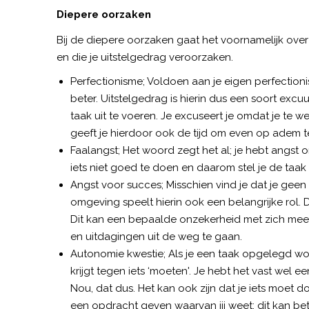
Diepere oorzaken
Bij de diepere oorzaken gaat het voornamelijk ove
en die je uitstelgedrag veroorzaken.
Perfectionisme; Voldoen aan je eigen perfectionis
beter. Uitstelgedrag is hierin dus een soort excu
taak uit te voeren. Je excuseert je omdat je te w
geeft je hierdoor ook de tijd om even op adem 
Faalangst; Het woord zegt het al; je hebt angst
iets niet goed te doen en daarom stel je de taak u
Angst voor succes; Misschien vind je dat je geen
omgeving speelt hierin ook een belangrijke rol. Doo
Dit kan een bepaalde onzekerheid met zich mee b
en uitdagingen uit de weg te gaan.
Autonomie kwestie; Als je een taak opgelegd word
krijgt tegen iets ‘moeten'. Je hebt het vast wel e
Nou, dat dus. Het kan ook zijn dat je iets moet d
een opdracht geven waarvan jij weet: dit kan bete