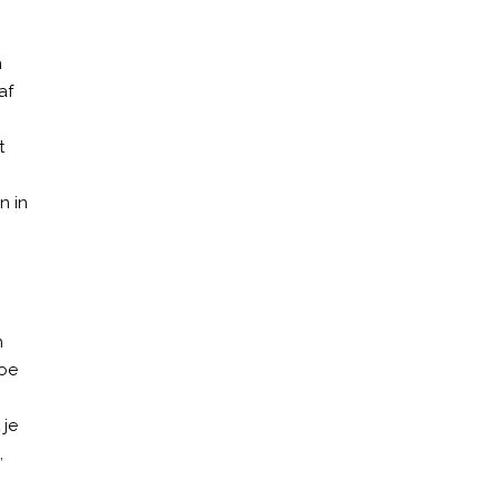
n
af
t
n in
n
hoe
 je
,