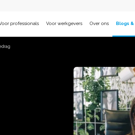
Voor professionals
Voor werkgevers
Over ons
Blogs &
edrag