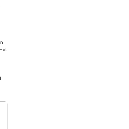
t
en
 Het
l