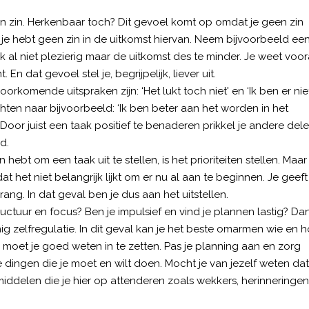
zin. Herkenbaar toch? Dit gevoel komt op omdat je geen zin
 je hebt geen zin in de uitkomst hiervan. Neem bijvoorbeeld ee
jk al niet plezierig maar de uitkomst des te minder. Je weet voor
. En dat gevoel stel je, begrijpelijk, liever uit.
rkomende uitspraken zijn: ‘Het lukt toch niet' en ‘Ik ben er nie
ten naar bijvoorbeeld: ‘Ik ben beter aan het worden in het
 Door juist een taak positief te benaderen prikkel je andere dele
d.
ebt om een taak uit te stellen, is het prioriteiten stellen. Maar
 het niet belangrijk lijkt om er nu al aan te beginnen. Je geeft
ng. In dat geval ben je dus aan het uitstellen.
uctuur en focus? Ben je impulsief en vind je plannen lastig? Da
ig zelfregulatie. In dit geval kan je het beste omarmen wie en 
 moet je goed weten in te zetten. Pas je planning aan en zorg
 dingen die je moet en wilt doen. Mocht je van jezelf weten dat
middelen die je hier op attenderen zoals wekkers, herinneringen