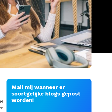
Mail mij wanneer er
soortgelijke blogs gepost
worden!
je
te