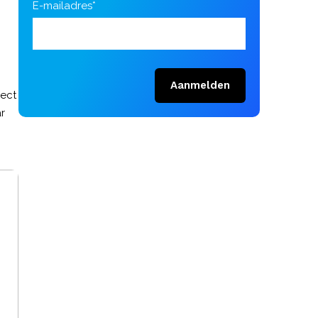
E-mailadres*
Aanmelden
rect
r