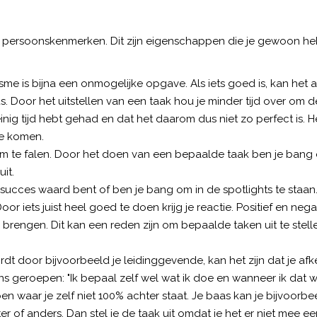
r persoonskenmerken. Dit zijn eigenschappen die je gewoon he
me is bijna een onmogelijke opgave. Als iets goed is, kan het al
us. Door het uitstellen van een taak hou je minder tijd over om d
einig tijd hebt gehad en dat het daarom dus niet zo perfect is. H
te komen.
 om te falen. Door het doen van een bepaalde taak ben je bang
it.
 succes waard bent of ben je bang om in de spotlights te staan.
r iets juist heel goed te doen krijg je reactie. Positief en negat
rengen. Dit kan een reden zijn om bepaalde taken uit te stell
t door bijvoorbeeld je leidinggevende, kan het zijn dat je afk
ens geroepen: "Ik bepaal zelf wel wat ik doe en wanneer ik dat wi
oen waar je zelf niet 100% achter staat. Je baas kan je bijvoorbe
r of anders. Dan stel je de taak uit omdat je het er niet mee ee