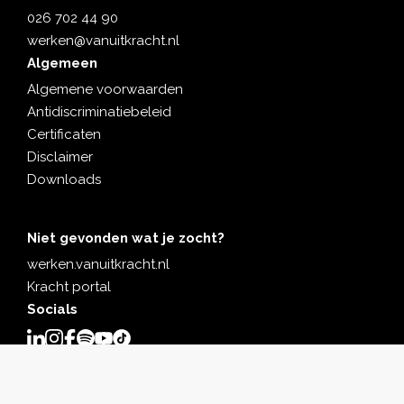
op
oje
026 702 44 90
de
ct
werken@vanuitkracht.nl
jui
ste
Algemeen
…
ple
Algemene voorwaarden
k
Antidiscriminatiebeleid
vo
Certificaten
or
ge
Disclaimer
ste
Downloads
ld.
…
Niet gevonden wat je zocht?
werken.vanuitkracht.nl
Kracht portal
Socials
Certificaten