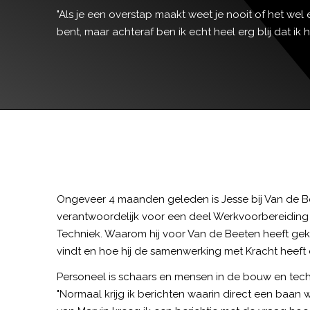
"Als je een overstap maakt weet je nooit of het wel 
bent, maar achteraf ben ik echt heel erg blij dat ik
Ongeveer 4 maanden geleden is Jesse bij Van de B
verantwoordelijk voor een deel Werkvoorbereiding en
Techniek. Waarom hij voor Van de Beeten heeft gekoz
vindt en hoe hij de samenwerking met Kracht heeft er
Personeel is schaars en mensen in de bouw en techn
"Normaal krijg ik berichten waarin direct een baa