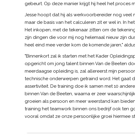
gebeurt. Op deze manier krijgt hij heel het proces 
Jesse hoopt dat hij als werkvoorbereider nog veel 
maar de basis van het calculeren zit er wel in. In 
Het inkopen, met de tekenaar zitten om de tekeni
zijn dingen die voor mij nog helemaal nieuw zijn dus
heel eind mee verder kom de komende jaren," aldus
"Binnenkort zal ik starten met het Kader Opleidin
opgericht om jong talent binnen Van de Beeten door
meerdaagse opleiding is, zal allereerst mijn persoonl
technische onderwerpen getraind word. Het gaat d
assertiviteit. De training doe ik samen met 10 ander
binnen Van de Beeten, waarna er zeer waarschijnlij
groeien als persoon en meer weerstand kan bieden
training het teamwork binnen ons bedrijf ook ten go
vooral omdat ze onze persoonlijke groei hiermee st