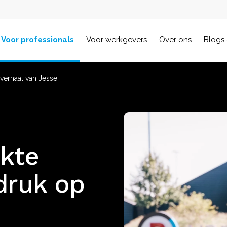
Voor professionals
Voor werkgevers
Over ons
Blogs 
verhaal van Jesse
akte
druk op