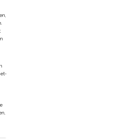
en,
.
t
en
n
iet-
de
en,