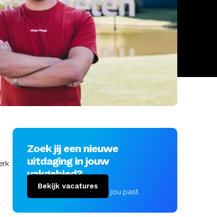
Zoek jij een nieuwe
uitdaging in jouw
erk
vakgebied?
Bekijk vacatures
Vind de vacature die bij jou past.
r