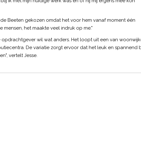
lij ik met mijn huidige werk was en of hij mij ergens mee kon
n de Beeten gekozen omdat het voor hem vanaf moment één
de mensen, het maakte veel indruk op me."
dere opdrachtgever wil wat anders. Het loopt uit een van woonwij
utiecentra. De variatie zorgt ervoor dat het leuk en spannend bli
n", vertelt Jesse.