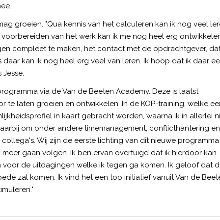
mee.
mag groeien. "Qua kennis van het calculeren kan ik nog veel ler
het voorbereiden van het werk kan ik me nog heel erg ontwikkelen
ngen compleet te maken, het contact met de opdrachtgever, da
 daar kan ik nog heel erg veel van leren. Ik hoop dat ik daar e
 Jesse.
gsprogramma via de Van de Beeten Academy. Deze is laatst
 te laten groeien en ontwikkelen. In de KOP-training, welke ee
ijkheidsprofiel in kaart gebracht worden, waarna ik in allerlei n
aarbij om onder andere timemanagement, conflicthantering en
e collega's. Wij zijn de eerste lichting van dit nieuwe programma
k meer gaan volgen. Ik ben ervan overtuigd dat ik hierdoor kan
 voor de uitdagingen welke ik tegen ga komen. Ik geloof dat 
ede zal komen. Ik vind het een top initiatief vanuit Van de Beet
imuleren."