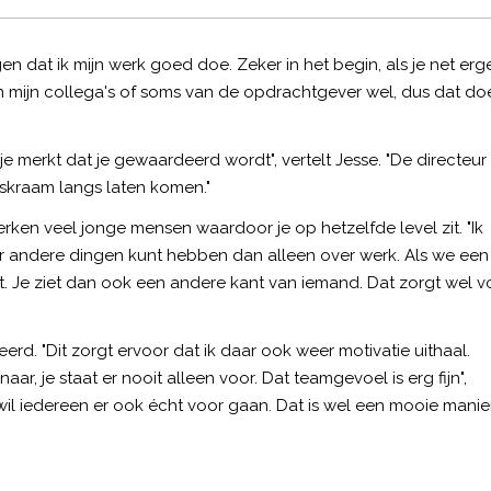
gen dat ik mijn werk goed doe. Zeker in het begin, als je net erg
an mijn collega's of soms van de opdrachtgever wel, dus dat do
je merkt dat je gewaardeerd wordt", vertelt Jesse. "De directeur
jskraam langs laten komen."
erken veel jonge mensen waardoor je op hetzelfde level zit. "Ik
ver andere dingen kunt hebben dan alleen over werk. Als we een
. Je ziet dan ook een andere kant van iemand. Dat zorgt wel v
rd. "Dit zorgt ervoor dat ik daar ook weer motivatie uithaal.
ar, je staat er nooit alleen voor. Dat teamgevoel is erg fijn",
wil iedereen er ook écht voor gaan. Dat is wel een mooie manie