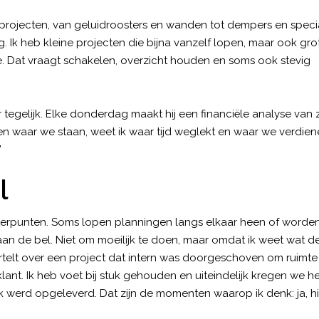
de projecten, van geluidroosters en wanden tot dempers en speci
. Ik heb kleine projecten die bijna vanzelf lopen, maar ook gro
 Dat vraagt schakelen, overzicht houden en soms ook stevig
 tegelijk. Elke donderdag maakt hij een financiële analyse van z
jken waar we staan, weet ik waar tijd weglekt en waar we verdien
”
el
 verbeterpunten. Soms lopen planningen langs elkaar heen of worde
an de bel. Niet om moeilijk te doen, maar omdat ik weet wat d
vertelt over een project dat intern was doorgeschoven om ruimte
ant. Ik heb voet bij stuk gehouden en uiteindelijk kregen we he
k werd opgeleverd. Dat zijn de momenten waarop ik denk: ja, hi