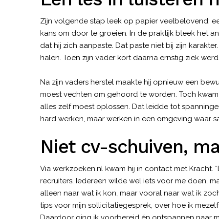
Zijn volgende stap leek op papier veelbelovend: e
kans om door te groeien. In de praktijk bleek het an
dat hij zich aanpaste. Dat paste niet bij zijn karakter. 
halen. Toen zijn vader kort daarna ernstig ziek wer
Na zijn vaders herstel maakte hij opnieuw een bew
moest vechten om gehoord te worden. Toch kwam hi
alles zelf moest oplossen. Dat leidde tot spanningen
hard werken, maar werken in een omgeving waar sa
Niet cv-schuiven, ma
Via werkzoeken.nl kwam hij in contact met Kracht. 
recruiters. Iedereen wilde wel iets voor me doen, ma
alleen naar wat ik kon, maar vooral naar wat ik zoch
tips voor mijn sollicitatiegesprek, over hoe ik mez
Daardoor ging ik voorbereid én ontspannen naar mij