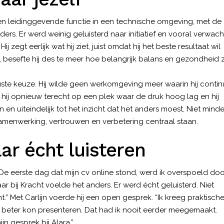
en leidinggevende functie in een technische omgeving, met de
ders. Er werd weinig geluisterd naar initiatief en vooral verwach
Hij zegt eerlijk wat hij ziet, juist omdat hij het beste resultaat wil
d, besefte hij des te meer hoe belangrijk balans en gezondheid z
uste keuze. Hij wilde geen werkomgeving meer waarin hij contin
j opnieuw terecht op een plek waar de druk hoog lag en hij
 en uiteindelijk tot het inzicht dat het anders moest. Niet minde
menwerking, vertrouwen en verbetering centraal staan.
ar écht luisteren
“De eerste dag dat mijn cv online stond, werd ik overspoeld doo
ar bij Kracht voelde het anders. Er werd écht geluisterd. Niet
t.” Met Carlijn voerde hij een open gesprek. “Ik kreeg praktisch
elf beter kon presenteren. Dat had ik nooit eerder meegemaakt.
n gesprek bij Alara.”