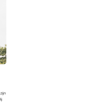
zijn
ij