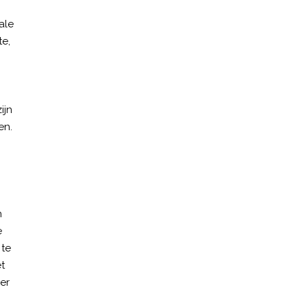
ale
te,
ijn
en.
n
e
 te
t
er