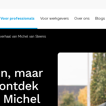
Voor professionals
Voor werkgevers
Over ons
Blogs 
verhaal van Michel van Steenis
en, maar
 ontdek
 Michel