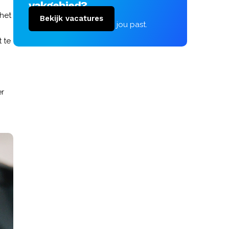
vakgebied?
 het
Bekijk vacatures
Vind de vacature die bij jou past.
 te
er