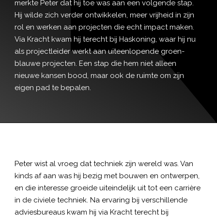
merkte Peter dat hij toe was aan een volgende stap.
Hij wilde zich verder ontwikkelen, meer vrijheid in zijn
rol en werken aan projecten die echt impact maken.
Via Kracht kwam hij terecht bij Haskoning, waar hij nu
als projectleider werkt aan uiteenlopende groen-
blauwe projecten. Een stap die hem niet alleen
nieuwe kansen bood, maar ook de ruimte om zijn
eigen pad te bepalen.
Peter wist al vroeg dat techniek zijn wereld was. Van
kinds af aan was hij bezig met bouwen en ontwerpen,
en die interesse groeide uiteindelijk uit tot een carrière
in de civiele techniek. Na ervaring bij verschillende
adviesbureaus kwam hij via Kracht terecht bij