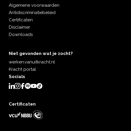
op
Algemene voorwaarden
Lin
Antidiscriminatiebeleid
ke
Certificaten
dIn
Disclaimer
krij
Downloads
gt.
…
Niet gevonden wat je zocht?
werken.vanuitkracht.nl
Kracht portal
Socials
Certificaten