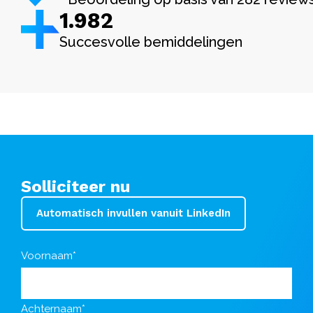
1.982
Succesvolle bemiddelingen
Solliciteer nu
Automatisch invullen vanuit LinkedIn
Voornaam*
Achternaam*