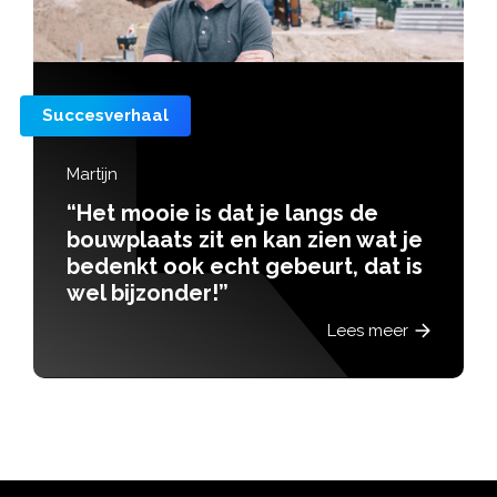
Succesverhaal
Jorn
e
“Het is leuk dat er van jouw
wat je
tekening een echte machin
at is
wordt gemaakt”
Lees
 meer