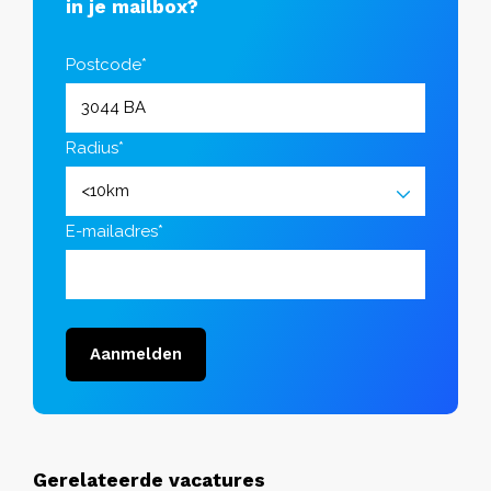
in je mailbox?
Postcode*
Radius*
E-mailadres*
Aanmelden
Gerelateerde vacatures