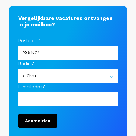
Vergelijkbare vacatures ontvangen
in je mailbox?
Postcode*
Radius*
E-mailadres*
Aanmelden