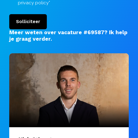
privacy policy
*
Solliciteer
Meer weten over vacature #69587?
Ik help
je graag verder
.