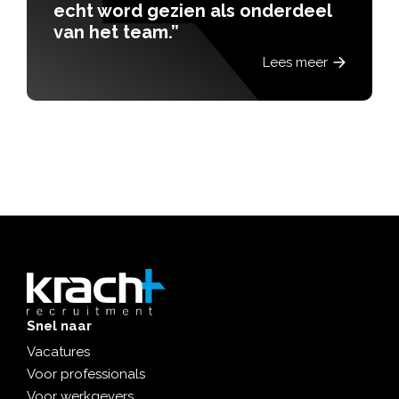
d gezien als onderdeel
hightech
team.”
Lees meer
Snel naar
Vacatures
Voor professionals
Voor werkgevers