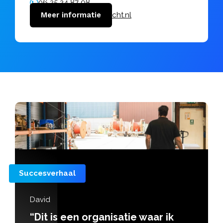
06 25 24 87 98
coenraad@vanuitkracht.nl
Meer informatie
l
Succesverhaa
Willem van
een organisatie waar ik
“Willem 