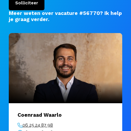
Solliciteer
Meer weten over vacature #56770?
Ik help
je graag verder
.
Coenraad Waarlo
06 25 24 87 98