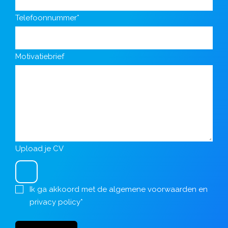
Telefoonnummer*
Motivatiebrief
Upload je CV
Ik ga akkoord met de
algemene voorwaarden
en
privacy policy
*