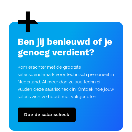
Ben jij benieuwd of je
genoeg verdient?
Kom erachter met de grootste
salarisbenchmark voor technisch personeel in
Nederland. Al meer dan 20.000 technici
vulden deze salarischeck in. Ontdek hoe jouw
salaris zich verhoudt met vakgenoten.
Doe de salarischeck