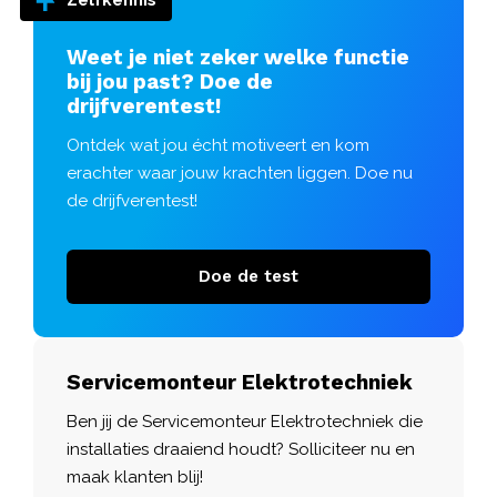
Zelfkennis
Weet je niet zeker welke functie
bij jou past? Doe de
drijfverentest!
Ontdek wat jou écht motiveert en kom
erachter waar jouw krachten liggen. Doe nu
de drijfverentest!
Doe de test
Servicemonteur Elektrotechniek
Ben jij de Servicemonteur Elektrotechniek die
installaties draaiend houdt? Solliciteer nu en
maak klanten blij!