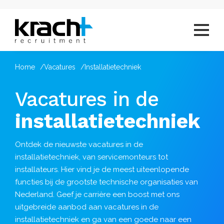
Home
Vacatures
Installatietechniek
Vacatures in de
installatietechniek
Ontdek de nieuwste vacatures in de
installatietechniek, van servicemonteurs tot
installateurs. Hier vind je de meest uiteenlopende
functies bij de grootste technische organisaties van
Nederland. Geef je carrière een boost met ons
uitgebreide aanbod aan vacatures in de
installatietechniek en ga van een goede naar een