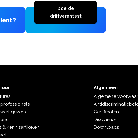
Doe de
drijfverentest
dient?
Gratis drijfverentest
 naar
Algemeen
tures
Algemene voorwaa
 professionals
Antidiscriminatiebel
 werkgevers
Certificaten
 ons
Disclaimer
 & kennisartikelen
Downloads
act