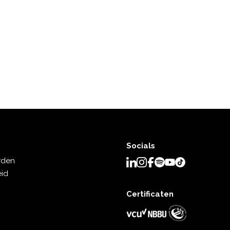
Socials
rden
eid
Certificaten