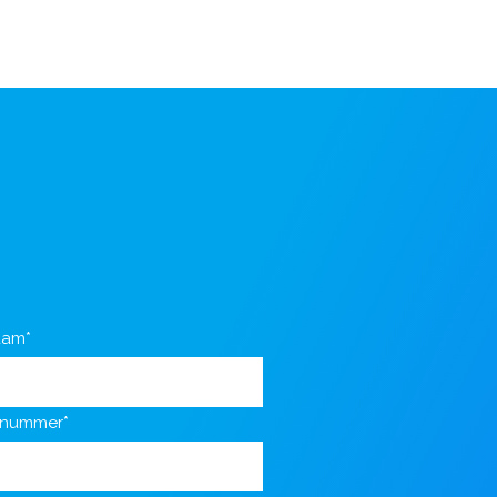
aam*
nnummer*