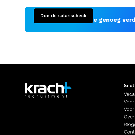
Doe de salarischeck
Ben jij benieuwd of je genoeg ver
Snel
Vaca
Voor
Voor
Over
Blogs
Cont