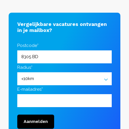
Vergelijkbare vacatures ontvangen
in je mailbox?
Postcode*
Radius*
E-mailadres*
Aanmelden