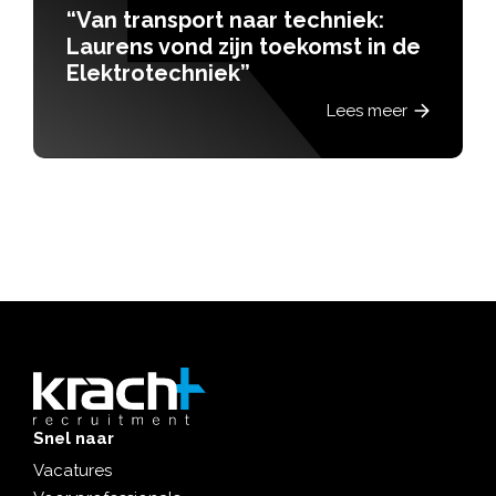
“Door de gro
ort naar techniek:
werkzaamhed
d zijn toekomst in de
mijn werk no
niek”
Lees meer
Snel naar
Vacatures