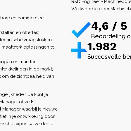
R&D Engineer - Machinebo
Werkvoorbereider Machine
albare en commercieel
4,6 / 5
tellen en offertes;
Beoordeling o
technische vraagstukken;
1.982
 maatwerk oplossingen te
Succesvolle be
singen en markten;
twikkelingen in de markt;
s om de zichtbaarheid van
gelijkheden. Je kunt je
Manager of zelfs
t Manager waarbij je nieuwe
ief in je ontwikkeling door
nische expertise verder te