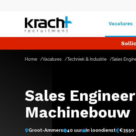
Vacatures
Solli
Home
Vacatures
Techniek & Industrie
Sales Engi
Sales Engineer
Machinebouw
Groot-Ammers
40 uur
In loondienst
€3550 