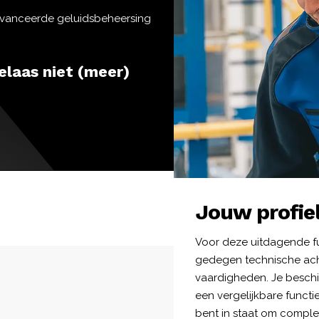
avanceerde geluidsbeheersing
elaas niet (meer)
Jouw profie
Voor deze uitdagende f
gedegen technische ach
vaardigheden. Je beschik
een vergelijkbare functie
bent in staat om comple