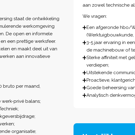
aan zowel technische al
We vragen:
rsing staat de ontwikkeling
stimulerende werkomgeving
Een afgeronde hbo/WO 
n. De open en informele
(Werktuigbouwkunde, T
 en een prettige werksfeer.
3-5 jaar ervaring in ee
kkelen en maakt deel uit van
de machinebouw of tec
 werken aan innovatieve
Sterke affiniteit met g
verdiepen;
Uitstekende communica
Proactieve, klantgeric
0 bruto per maand,
Goede beheersing van 
Analytisch denkverm
werk-privé balans;
echniek;
kgeversbijdrage;
werken;
nde organisatie;