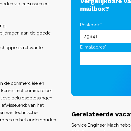
Vergelijkbare v
kheden via cursussen en
mailbox?
Postcode*
ing;
ie bijdragen aan de goede
E-mailadres*
chappelijk relevante
ssen de commerciële en
e kennis met commercieel
ctieve geluidsoplossingen
 afwisselend: van het
len van technische
Gerelateerde vaca
pproces en het onderhouden
Service Engineer Machineb