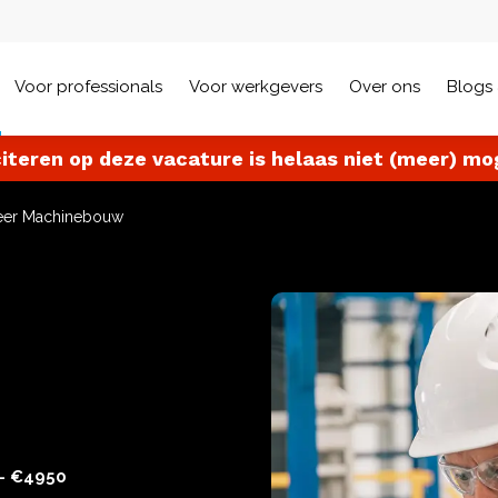
Voor professionals
Voor werkgevers
Over ons
Blogs 
citeren op deze vacature is helaas niet (meer) mog
neer Machinebouw
- €4950