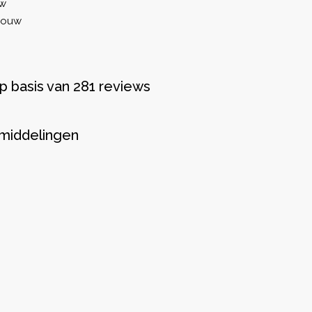
uw
bouw
p basis van 281 reviews
middelingen