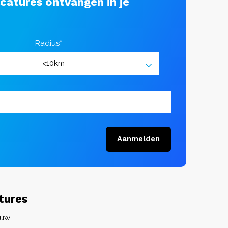
acatures ontvangen in je
Radius*
Aanmelden
tures
ouw