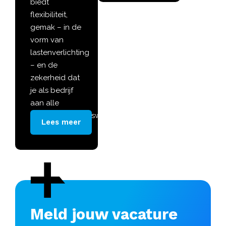
biedt
flexibiliteit,
gemak – in de
vorm van
lastenverlichting
– en de
zekerheid dat
je als bedrijf
aan alle
socialezekerheidswetgeving
Lees meer
voldoet.
Meld jouw vacature