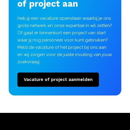
of project aan
Heb jij een vacature openstaan waarbij je ons
grote netwerk en onze expertise in wil zetten?
Of gaat er binnenkort een project van start
waar jij nog personeel voor kunt gebruiken?
Meld de vacature of het project bij ons aan
en wij zorgen voor de juiste invulling van jouw
zoekvraag.
Vacature of project aanmelden