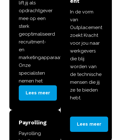
ent
lift jij als
opdrachtgever
In de vorm
mee op een
van
sterk
Outplacement
geoptimaliseerd
zoekt Kracht
recruitment-
voor jou naar
en
werkgevers
marketingapparaat.
die blij
Onze
worden van
specialisten
de technische
nemen het
mensen die jij
hele proces
ze te bieden
Lees meer
uit handen.
hebt.
Payrolling
Lees meer
Payrolling