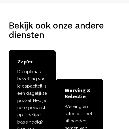
Bekijk ook onze andere
diensten
Zzp'er
De optimale
bezetting van
je capaciteit is
Werving &
een dagelijkse
Selectie
puzzel. Heb je
Werving en
een specialist
selectie is het
op tijdelijke
uit handen
basis nodig?
nemen van