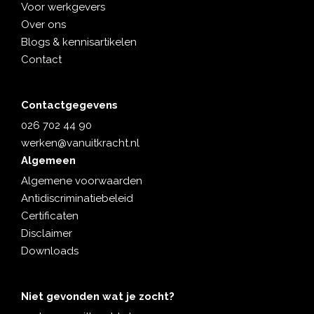
g
Voor werkgevers
in
Over ons
ee
Blogs & kennisartikelen
n
Contact
wa
rm
ba
Contactgegevens
d
ter
026 702 44 90
ec
werken@vanuitkracht.nl
ht
Algemeen
ko
Algemene voorwaarden
mt!
Antidiscriminatiebeleid
…
Certificaten
Disclaimer
Downloads
Niet gevonden wat je zocht?