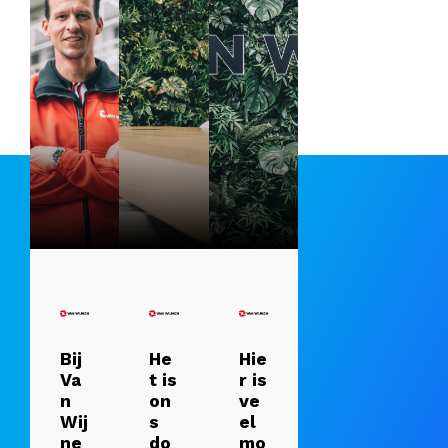
Bij
He
Hie
Va
t is
r is
n
on
ve
Wij
s
el
ne
do
mo