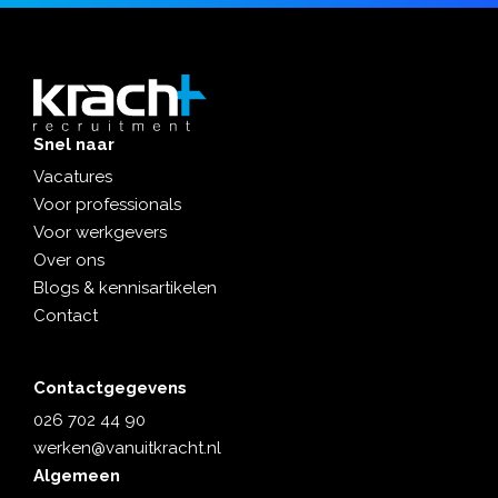
he
en
da
ers
is
ge
t.
bin
nd
ne
e
…
n
en
OL
mo
Snel naar
CO
oie
Vacatures
.
tec
Voor professionals
hni
…
sc
Voor werkgevers
he
Over ons
pr
Blogs & kennisartikelen
oje
Contact
cte
n.
…
Contactgegevens
026 702 44 90
werken@vanuitkracht.nl
Algemeen