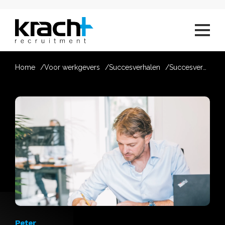
Home
Voor werkgevers
Succesverhalen
Succesverhaal van Peter
Peter