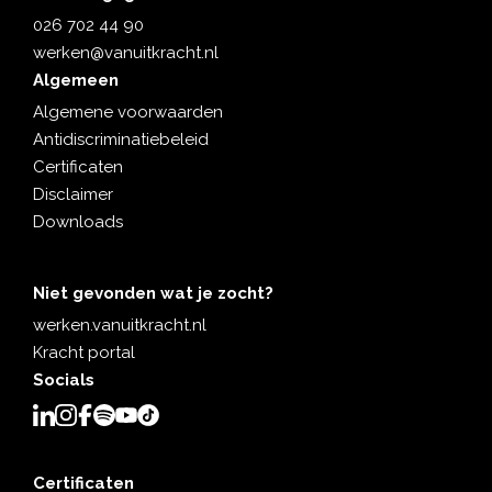
en.
…
ed
026 702 44 90
…
ge
werken@vanuitkracht.nl
bo
Algemeen
uw
Algemene voorwaarden
ma
ke
Antidiscriminatiebeleid
n.
Certificaten
Disclaimer
…
Downloads
Niet gevonden wat je zocht?
werken.vanuitkracht.nl
Kracht portal
Socials
Certificaten