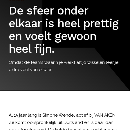
De sfeer onder
elkaar is heel prettig
en voelt gewoon
heel fijn.
Omdat de teams waarin je werkt altijd wisselen leer je
extra veel van elkaar.
Al 15 jaar lang is Simone Wendel actief bij VAN AKEN.
Ze komt oorspronkelijk uit Duitsland en is daar dan
ook afgestudeerd. De liefde bracht haar echter naar