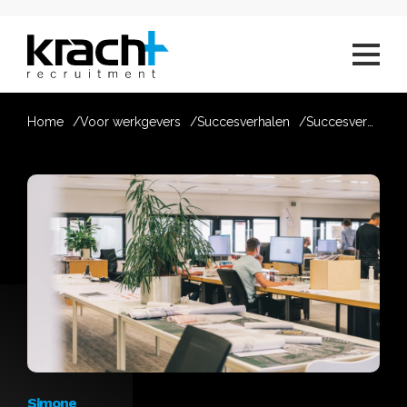
Home
Voor werkgevers
Succesverhalen
Succesverhaal van Simone
Simone