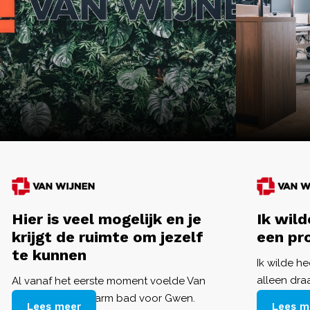
Hier is veel mogelijk en je
Ik wild
krijgt de ruimte om jezelf
een pro
te kunnen
Ik wilde h
alleen dra
Al vanaf het eerste moment voelde Van
daarna heb
Wijnen als een warm bad voor Gwen.
Lees meer
Lees m