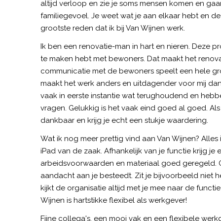
altijd verloop en zie je soms mensen komen en gaan
familiegevoel. Je weet wat je aan elkaar hebt en de 
grootste reden dat ik bij Van Wijnen werk.
Ik ben een renovatie-man in hart en nieren. Deze pr
te maken hebt met bewoners. Dat maakt het renov
communicatie met de bewoners speelt een hele grote 
maakt het werk anders en uitdagender voor mij d
vaak in eerste instantie wat terughoudend en hebb
vragen. Gelukkig is het vaak eind goed al goed. Al
dankbaar en krijg je echt een stukje waardering.
Wat ik nog meer prettig vind aan Van Wijnen? Alles 
iPad van de zaak. Afhankelijk van je functie krijg je e
arbeidsvoorwaarden en materiaal goed geregeld. O
aandacht aan je besteedt. Zit je bijvoorbeeld niet h
kijkt de organisatie altijd met je mee naar de functi
Wijnen is hartstikke flexibel als werkgever!
Fijne collega's, een mooi vak en een flexibele werk