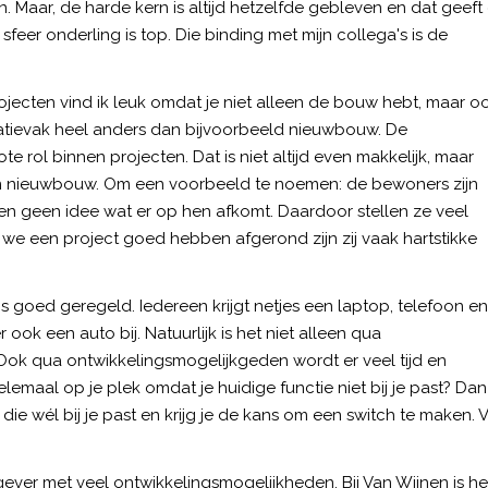
. Maar, de harde kern is altijd hetzelfde gebleven en dat geeft
sfeer onderling is top. Die binding met mijn collega's is de
ojecten vind ik leuk omdat je niet alleen de bouw hebt, maar o
atievak heel anders dan bijvoorbeeld nieuwbouw. De
rol binnen projecten. Dat is niet altijd even makkelijk, maar
an nieuwbouw. Om een voorbeeld te noemen: de bewoners zijn
en geen idee wat er op hen afkomt. Daardoor stellen ze veel
s we een project goed hebben afgerond zijn zij vaak hartstikke
is goed geregeld. Iedereen krijgt netjes een laptop, telefoon en
r ook een auto bij. Natuurlijk is het niet alleen qua
ok qua ontwikkelingsmogelijkgeden wordt er veel tijd en
elemaal op je plek omdat je huidige functie niet bij je past? Dan
e die wél bij je past en krijg je de kans om een switch te maken. 
gever met veel ontwikkelingsmogelijkheden. Bij Van Wijnen is he