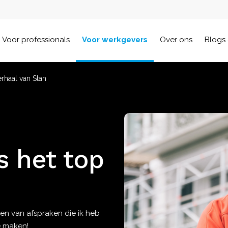
Voor professionals
Voor werkgevers
Over ons
Blogs 
rhaal van Stan
s het top
en van afspraken die ik heb
e maken!