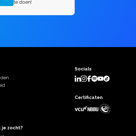
m dit te doen!
Socials
rden
eid
Certificaten
 je zocht?