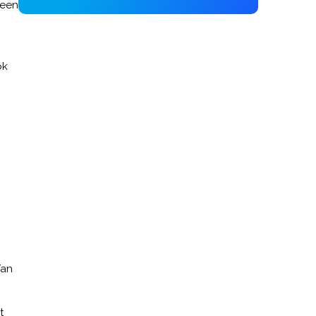
 een
ok
Van
t