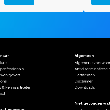
gekregen o
 naar
Algemeen
tures
Algemene voorwaa
 professionals
Antidiscriminatiebel
 werkgevers
Certificaten
 ons
Disclaimer
 & kennisartikelen
Downloads
act
Niet gevonden wat
tactgegevens