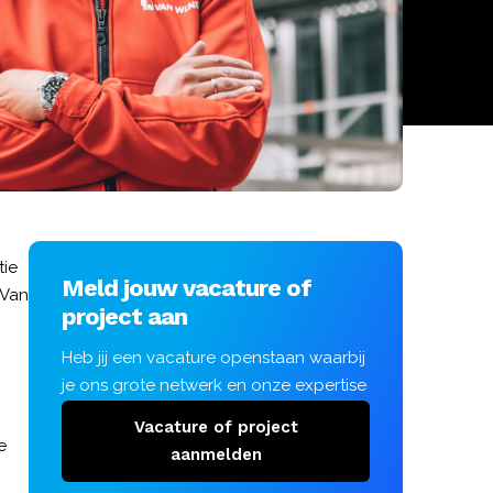
tie
Meld jouw vacature of
 Van
project aan
Heb jij een vacature openstaan waarbij
je ons grote netwerk en onze expertise
in wil zetten? Of gaat er binnenkort een
Vacature of project
project van start waar jij nog personeel
e
aanmelden
voor kunt gebruiken?