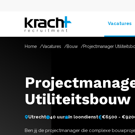
Vacatures
Home
Vacatures
Bouw
Projectmanager Utiliteits
Projectmanag
Utiliteitsbouw
Utrecht
40 uur
In loondienst
€6500 - €920
Ben jij de projectmanager die complexe bouwproje