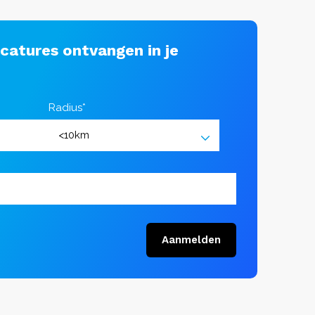
acatures ontvangen in je
Radius*
Aanmelden