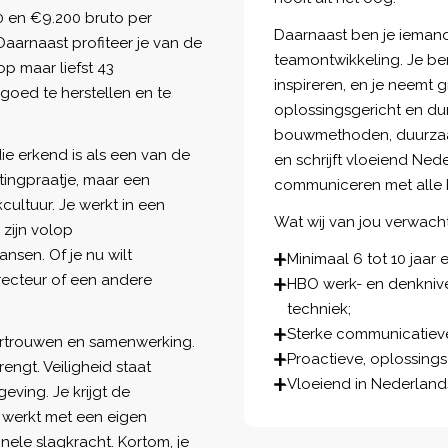
0 en €9.200 bruto per
Daarnaast ben je iemand
Daarnaast profiteer je van de
teamontwikkeling. Je be
p maar liefst 43
inspireren, en je neemt 
goed te herstellen en te
oplossingsgericht en du
bouwmethoden, duurzaamh
die erkend is als een van de
en schrijft vloeiend Ned
tingpraatje, maar een
communiceren met alle 
cultuur. Je werkt in een
Wat wij van jou verwach
 zijn volop
nsen. Of je nu wilt
Minimaal 6 tot 10 jaar 
recteur of een andere
HBO werk- en denknivea
techniek;
Sterke communicatiev
vertrouwen en samenwerking.
Proactieve, oplossings
engt. Veiligheid staat
Vloeiend in Nederlands,
ving. Je krijgt de
 werkt met een eigen
nele slagkracht. Kortom, je