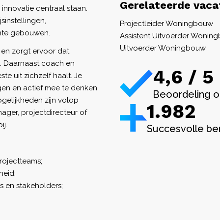
Gerelateerde vaca
 innovatie centraal staan.
instellingen,
Projectleider Woningbouw
ante gebouwen.
Assistent Uitvoerder Wonin
Uitvoerder Woningbouw
en zorgt ervoor dat
. Daarnaast coach en
4,6 / 5
e uit zichzelf haalt. Je
engen en actief mee te denken
Beoordeling o
gelijkheden zijn volop
1.982
ager, projectdirecteur of
ij.
Succesvolle be
rojectteams;
heid;
 en stakeholders;