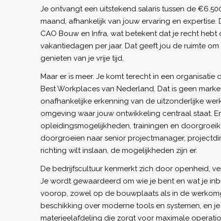
Je ontvangt een uitstekend salaris tussen de €6.50
maand, afhankelijk van jouw ervaring en expertise. 
CAO Bouw en Infra, wat betekent dat je recht hebt o
vakantiedagen per jaar. Dat geeft jou de ruimte om 
genieten van je vrije tijd.
Maar er is meer. Je komt terecht in een organisatie 
Best Workplaces van Nederland. Dat is geen marke
onafhankelijke erkenning van de uitzonderlijke werk
omgeving waar jouw ontwikkeling centraal staat. Er
opleidingsmogelijkheden, trainingen en doorgroeika
doorgroeien naar senior projectmanager, projectdi
richting wilt inslaan, de mogelijkheden zijn er.
De bedrijfscultuur kenmerkt zich door openheid, 
Je wordt gewaardeerd om wie je bent en wat je inbr
voorop, zowel op de bouwplaats als in de werkomge
beschikking over moderne tools en systemen, en je
materieelafdeling die zorgt voor maximale operatio