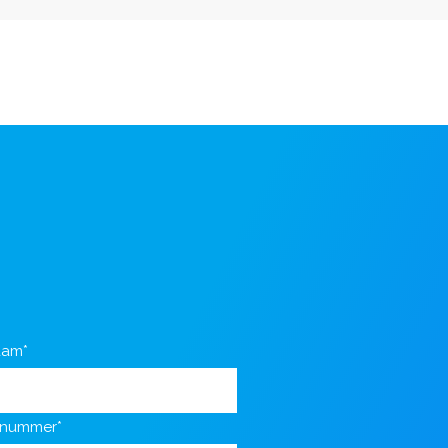
aam*
nnummer*