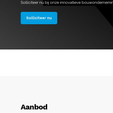
Solliciteer nu bij onze innovatieve bouwondernemi
Solliciteer nu
Aanbod