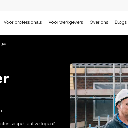
Voor professionals
Voor werkgevers
Over ons
Blogs 
bouw
er
0
cten soepel laat verlopen?