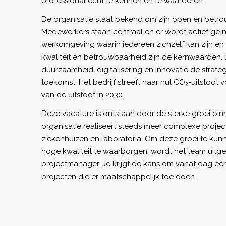
professional écht te kennen en te waarderen.
De organisatie staat bekend om zijn open en betrou
Medewerkers staan centraal en er wordt actief geï
werkomgeving waarin iedereen zichzelf kan zijn en zi
kwaliteit en betrouwbaarheid zijn de kernwaarden
duurzaamheid, digitalisering en innovatie de strateg
toekomst. Het bedrijf streeft naar nul CO₂-uitstoot 
van de uitstoot in 2030.
Deze vacature is ontstaan door de sterke groei binn
organisatie realiseert steeds meer complexe projec
ziekenhuizen en laboratoria. Om deze groei te kunne
hoge kwaliteit te waarborgen, wordt het team uitg
projectmanager. Je krijgt de kans om vanaf dag é
projecten die er maatschappelijk toe doen.