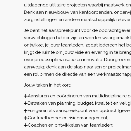
uitdagende utilitaire projecten waarbij maatwerk en
Denk aan nieuwbouw van kantoorpanden, onderwijs
zorginstellingen en andere maatschappelijk relev
Je bent het aanspreekpunt voor de opdrachtgever 
verwachtingen helder zijn en worden waargemaakt
ontwikkel je jouw teamleden, zodat iedereen het best
krijgt de ruimte om jouw visie en ervaring in te br
over procesoptimalisatie en innovatie. Doorgroeimo
aanwezig: denk aan de stap naar senior projectman
een rol binnen de directie van een werkmaatschapp
Jouw taken in het kort:
Aansturen en coördineren van multidisciplinaire p
Bewaken van planning, budget, kwaliteit en veilig
Fungeren als aanspreekpunt voor opdrachtgevers
Contractbeheer en risicomanagement;
Coachen en ontwikkelen van teamleden;