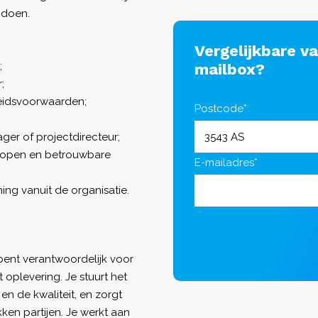
 doen.
Vergelijkbare v
;
mailbox?
;
eidsvoorwaarden;
Postcode*
er of projectdirecteur;
 open en betrouwbare
E-mailadres*
ng vanuit de organisatie.
e bent verantwoordelijk voor
 oplevering. Je stuurt het
n de kwaliteit, en zorgt
en partijen. Je werkt aan