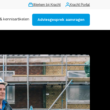
Werken bij Kracht
Kracht Portal
& kennisartikelen
Adviesgesprek aanvragen