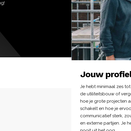
ng!
Jouw profie
Je hebt minimaal zes tot
de utiliteitsbouw of ve
hoe je grote projecten a
schakelt en hoe je ervoo
communicatief sterk, zow
en externe partijen. Je h
nooit uit het oog.