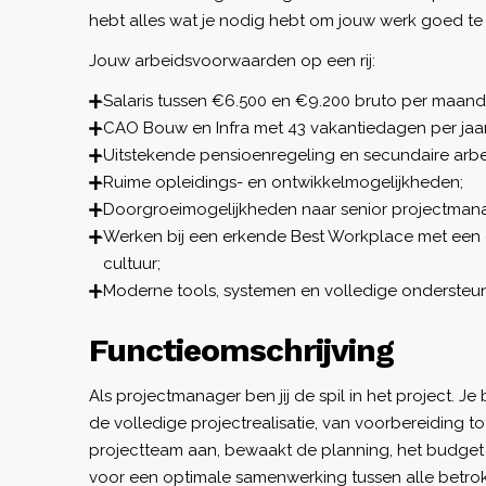
hebt alles wat je nodig hebt om jouw werk goed te
Jouw arbeidsvoorwaarden op een rij:
Salaris tussen €6.500 en €9.200 bruto per maand
CAO Bouw en Infra met 43 vakantiedagen per jaar
Uitstekende pensioenregeling en secundaire arb
Ruime opleidings- en ontwikkelmogelijkheden;
Doorgroeimogelijkheden naar senior projectmanag
Werken bij een erkende Best Workplace met een
cultuur;
Moderne tools, systemen en volledige ondersteuni
Functieomschrijving
Als projectmanager ben jij de spil in het project. J
de volledige projectrealisatie, van voorbereiding tot
projectteam aan, bewaakt de planning, het budget e
voor een optimale samenwerking tussen alle betrokk