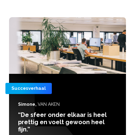
Succesverhaal
Ruud
is heel
“Ik wilde heel graag ee
n heel
project alleen draaien!