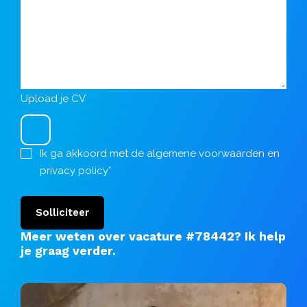
Upload je CV
Ik ga akkoord met de
algemene voorwaarden
en
privacy policy
*
Solliciteer
Meer weten over vacature #78442?
Ik help
je graag verder
.