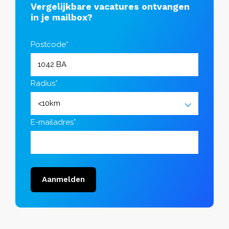
Vergelijkbare vacatures ontvangen
in je mailbox?
Postcode*
Radius*
E-mailadres*
Aanmelden