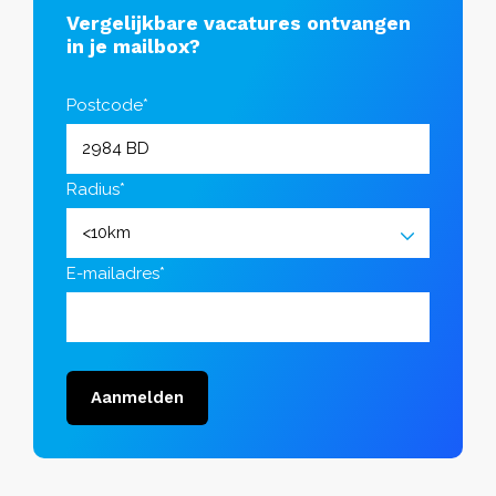
Vergelijkbare vacatures ontvangen
in je mailbox?
Postcode*
Radius*
E-mailadres*
Aanmelden