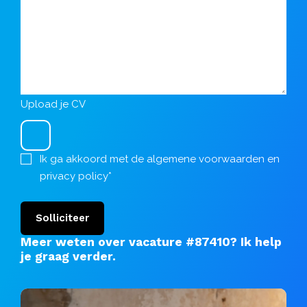
Upload je CV
Ik ga akkoord met de
algemene voorwaarden
en
privacy policy
*
Solliciteer
Meer weten over vacature #87410?
Ik help
je graag verder
.