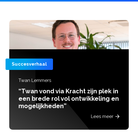
Succesverhaal
Remco Witteveen
“Met hulp van Krach
t zijn plek in
Remco balans, vak
twikkeling en
nieuwe energie”
Lees meer