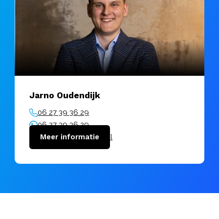
Jarno Oudendijk
06 27 39 36 29
06 27 39 36 29
jarno@vanuitkracht.nl
Meer informatie