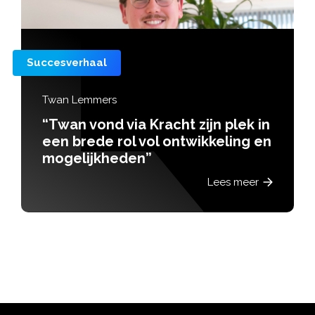
Succesverhaal
Max van der Vlist
“Max vindt zijn draai bij Hu
 plek in
eling en
Le
es meer