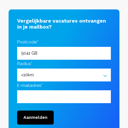
Vergelijkbare vacatures ontvangen
in je mailbox?
Postcode*
Radius*
E-mailadres*
Aanmelden