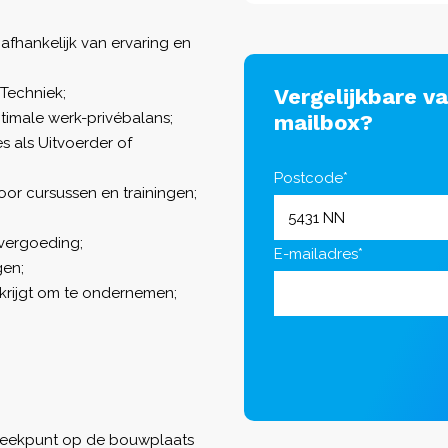
afhankelijk van ervaring en
Techniek;
Vergelijkbare v
ptimale werk-privébalans;
mailbox?
 als Uitvoerder of
Postcode*
oor cursussen en trainingen;
vergoeding;
E-mailadres*
gen;
d krijgt om te ondernemen;
preekpunt op de bouwplaats