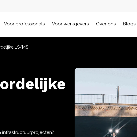
Voor professionals
Voor werkgevers
Over ons
Blogs 
delijke LS/MS
rdelijke
 infrastructuurprojecten?