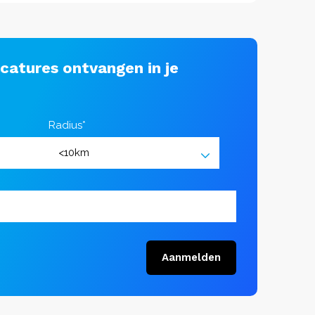
acatures ontvangen in je
Radius*
Aanmelden