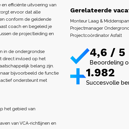
en efficiënte uitvoering van
Gerelateerde vaca
rgt ervoor dat alle
 en conform de geldende
Monteur Laag & Middenspan
aast coach en begeleid je
Projectmanager Ondergronds
ussen de projectleiding en
Projectcoördinator Asfalt
4,6 / 5
ten in de ondergrondse
t direct invloed op het
Beoordeling o
aatschappelijk belang zijn.
1.982
 naar bijvoorbeeld de functie
e actief ondersteunt met
Succesvolle be
p het gebied van
ven van VCA-richtlijnen en