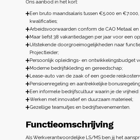
Ons aanbod in het kort:
Een bruto maandsalaris tussen €5.000 en €7.000, 
kwalificaties;
Arbeidsvoorwaarden conform de CAO Metaal en 
Maar liefst 38 vakantiedagen per jaar voor een o
Uitstekende doorgroeimogelijkheden naar functies
Projectleider;
Persoonlijk opleidings- en ontwikkelingsbudget v
Moderne bedrijfskleding en gereedschap;
Lease-auto van de zaak of een goede reiskosten
Pensioenregeling en aantrekkelijke bonusregelin
Een informele bedrijfscultuur waarin je de vrijhei
Werken met innovatief en duurzaam materieel;
Gezellige teamuitjes en bedrijfsevenementen.
Functieomschrijving
Als Werkverantwoordelijke LS/MS ben jij het aans