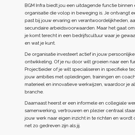
BGM Infra biedt jou een uitdagende functie binnen
organisatie die volop in beweging is. Je ontvangt 
past bij jouw ervaring en verantwoordelijkheden, 
secundaire arbeidsvoorwaarden. Maar het gaat om m
je komt terecht in een bedrijfscultuur waar je gew
en wat je kunt.
De organisatie investeert actief in jouw persoonlijk
ontwikkeling. Of je nu door wilt groeien naar een fun
Projectleider of je wilt specialiseren in specifieke te
jouw ambities met opleidingen, trainingen en coac
materieel en innovatieve werkwijzen, waardoor je al
branche.
Daarnaast heerst er een informele en collegiale we
samenwerking, vertrouwen en plezier centraal staan.
jouw werk naar eigen inzicht in te richten en wordt
net zo gedreven zijn als jij.