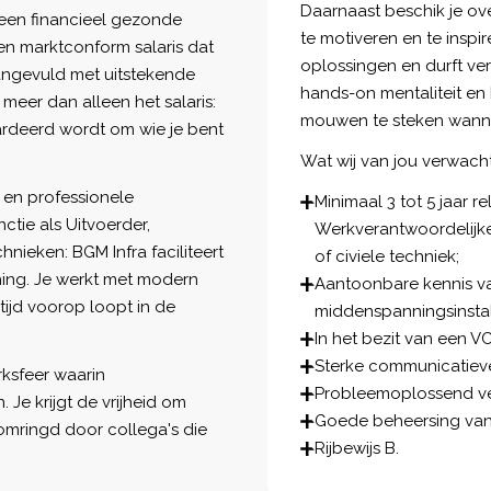
Daarnaast beschik je ov
 een financieel gezonde
te motiveren en te inspir
een marktconform salaris dat
oplossingen en durft ve
aangevuld met uitstekende
hands-on mentaliteit en
eer dan alleen het salaris:
mouwen te steken wanne
aardeerd wordt om wie je bent
Wat wij van jou verwach
e en professionele
Minimaal 3 tot 5 jaar r
ctie als Uitvoerder,
Werkverantwoordelijke
chnieken: BGM Infra faciliteert
of civiele techniek;
hing. Je werkt met modern
Aantoonbare kennis v
tijd voorop loopt in de
middenspanningsinstall
In het bezit van een V
Sterke communicatieve
rksfeer waarin
Probleemoplossend ve
 Je krijgt de vrijheid om
Goede beheersing van 
 omringd door collega's die
Rijbewijs B.