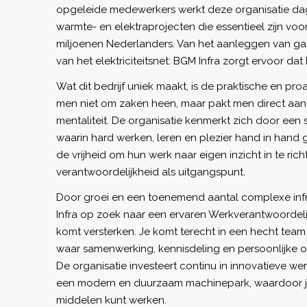
opgeleide medewerkers werkt deze organisatie dage
warmte- en elektraprojecten die essentieel zijn voo
miljoenen Nederlanders. Van het aanleggen van gas
van het elektriciteitsnet: BGM Infra zorgt ervoor dat 
Wat dit bedrijf uniek maakt, is de praktische en proa
men niet om zaken heen, maar pakt men direct aan
mentaliteit. De organisatie kenmerkt zich door een s
waarin hard werken, leren en plezier hand in hand 
de vrijheid om hun werk naar eigen inzicht in te ric
verantwoordelijkheid als uitgangspunt.
Door groei en een toenemend aantal complexe infr
Infra op zoek naar een ervaren Werkverantwoordel
komt versterken. Je komt terecht in een hecht tea
waar samenwerking, kennisdeling en persoonlijke on
De organisatie investeert continu in innovatieve we
een modern en duurzaam machinepark, waardoor je
middelen kunt werken.