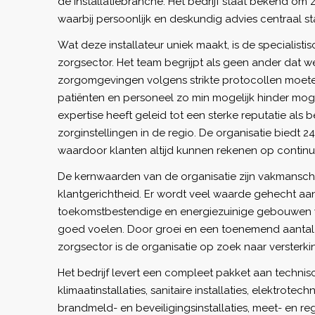
de installatiebranche. Het bedrijf staat bekend om 
waarbij persoonlijk en deskundig advies centraal st
Wat deze installateur uniek maakt, is de specialisti
zorgsector. Het team begrijpt als geen ander dat 
zorgomgevingen volgens strikte protocollen moete
patiënten en personeel zo min mogelijk hinder mo
expertise heeft geleid tot een sterke reputatie als
zorginstellingen in de regio. De organisatie biedt 
waardoor klanten altijd kunnen rekenen op continuï
De kernwaarden van de organisatie zijn vakmansc
klantgerichtheid. Er wordt veel waarde gehecht aa
toekomstbestendige en energiezuinige gebouwen 
goed voelen. Door groei en een toenemend aantal
zorgsector is de organisatie op zoek naar versterki
Het bedrijf levert een compleet pakket aan techni
klimaatinstallaties, sanitaire installaties, elektrotechn
brandmeld- en beveiligingsinstallaties, meet- en r