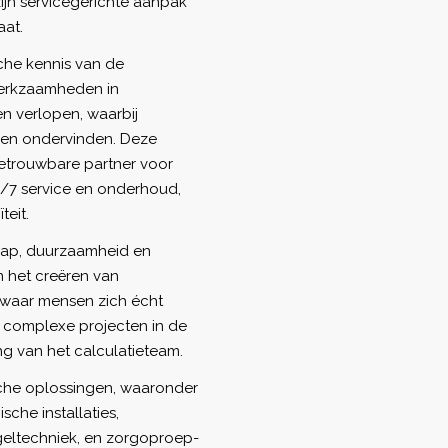
zijn servicegerichte aanpak
aat.
sche kennis van de
werkzaamheden in
n verlopen, waarbij
gen ondervinden. Deze
 betrouwbare partner voor
24/7 service en onderhoud,
teit.
hap, duurzaamheid en
n het creëren van
waar mensen zich écht
 complexe projecten in de
ng van het calculatieteam.
sche oplossingen, waaronder
ische installaties,
egeltechniek, en zorgoproep-