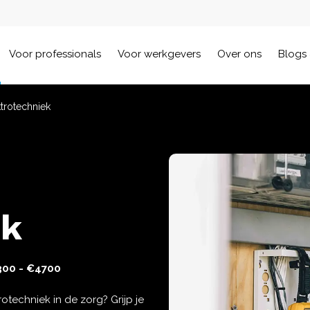
Voor professionals
Voor werkgevers
Over ons
Blogs 
ktrotechniek
ek
00 - €4700
rotechniek in de zorg? Grijp je