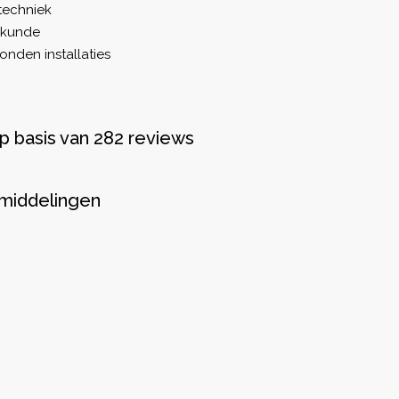
techniek
wkunde
den installaties
p basis van 282 reviews
middelingen