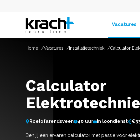
Vacatures
Home
Vacatures
Installatietechniek
Calculator Ele
Calculator
Elektrotechni
Roelofarendsveen
40 uur
In loondienst
€33
Ben jij een ervaren calculator met passie voor elekt