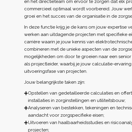
en het directieteam om ervoor te zorgen dat elk pr
commercieel optimaal wordt voorbereid. Jouw werk 
groei en het succes van de organisatie in de zorgse
In deze functie krijg je de kans om jouw expertise v
werken aan uitdagende projecten met specifieke e
carrière waarin je jouw kennis van elektrotechnische 
combineren met de unieke aspecten van de zorgsect
mogelijkheden om door te groeien naar een senior c
als projectleider, waarbij je jouw calculatie-ervaring
uitvoeringsfase van projecten.
Jouw belangrijkste taken zijn:
Opstellen van gedetailleerde calculaties en offer
installaties in zorginstellingen en utiliteitsbouw;
Analyseren van bestekken, tekeningen en technis
aandacht voor zorgspecifieke eisen;
Uitvoeren van haalbaarheidsstudies en risicoana
projecten;