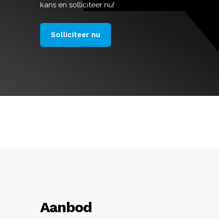
kans en solliciteer nu!
Solliciteer nu
Aanbod