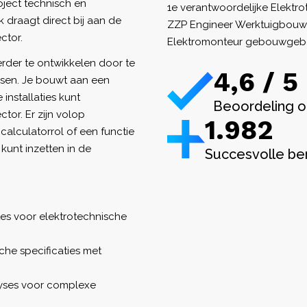
oject technisch en
1e verantwoordelijke Elektro
draagt direct bij aan de
ZZP Engineer Werktuigbou
ctor.
Elektromonteur gebouwgebon
erder te ontwikkelen door te
4,6 / 5
isen. Je bouwt aan een
installaties kunt
Beoordeling o
or. Er zijn volop
1.982
alculatorrol of een functie
 kunt inzetten in de
Succesvolle be
tes voor elektrotechnische
che specificaties met
lyses voor complexe