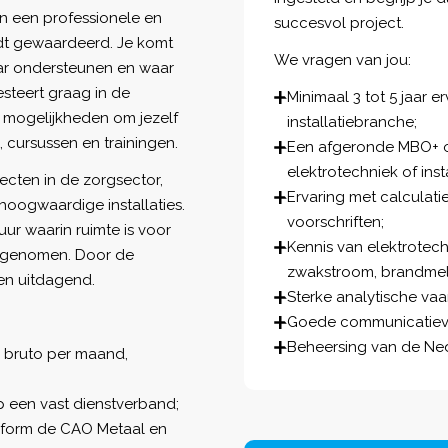
in een professionele en
succesvol project.
dt gewaardeerd. Je komt
We vragen van jou:
aar ondersteunen en waar
esteert graag in de
Minimaal 3 tot 5 jaar e
 mogelijkheden om jezelf
installatiebranche;
 cursussen en trainingen.
Een afgeronde MBO+ of
elektrotechniek of inst
ecten in de zorgsector,
Ervaring met calculat
hoogwaardige installaties.
voorschriften;
ur waarin ruimte is voor
Kennis van elektrotechn
en genomen. Door de
zwakstroom, brandmeld
 en uitdagend.
Sterke analytische va
Goede communicatieve 
Beheersing van de Ned
 bruto per maand,
p een vast dienstverband;
nform de CAO Metaal en