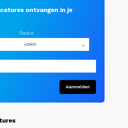
acatures ontvangen in je
Radius*
Aanmelden
tures