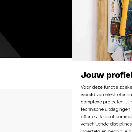
Jouw profie
Voor deze functie zoeken
wereld van elektrotechni
complexe projecten. Jij
technische uitdagingen t
offertes. Je bent commu
verschillende discipline
ingesteld en begrijp je 