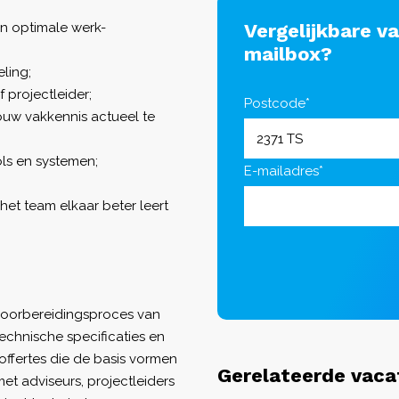
en optimale werk-
Vergelijkbare v
mailbox?
ling;
 projectleider;
Postcode*
ouw vakkennis actueel te
ls en systemen;
E-mailadres*
 het team elkaar beter leert
t voorbereidingsproces van
technische specificaties en
offertes die de basis vormen
Gerelateerde vaca
t adviseurs, projectleiders