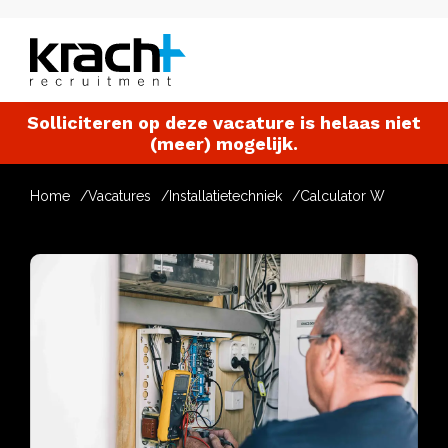
Solliciteren op deze vacature is helaas niet
(meer) mogelijk.
Home
Vacatures
Installatietechniek
Calculator W