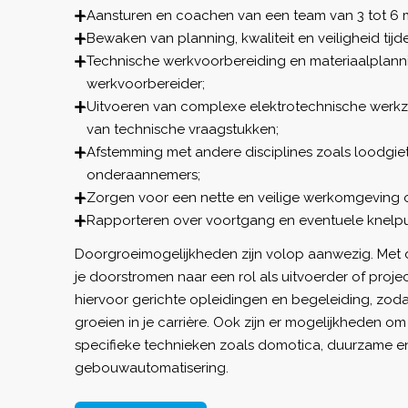
Aansturen en coachen van een team van 3 tot 6
Bewaken van planning, kwaliteit en veiligheid tijd
Technische werkvoorbereiding en materiaalplanni
werkvoorbereider;
Uitvoeren van complexe elektrotechnische werk
van technische vraagstukken;
Afstemming met andere disciplines zoals loodgiet
onderaannemers;
Zorgen voor een nette en veilige werkomgeving 
Rapporteren over voortgang en eventuele knelpun
Doorgroeimogelijkheden zijn volop aanwezig. Met de
je doorstromen naar een rol als uitvoerder of project
hiervoor gerichte opleidingen en begeleiding, zodat
groeien in je carrière. Ook zijn er mogelijkheden om 
specifieke technieken zoals domotica, duurzame e
gebouwautomatisering.