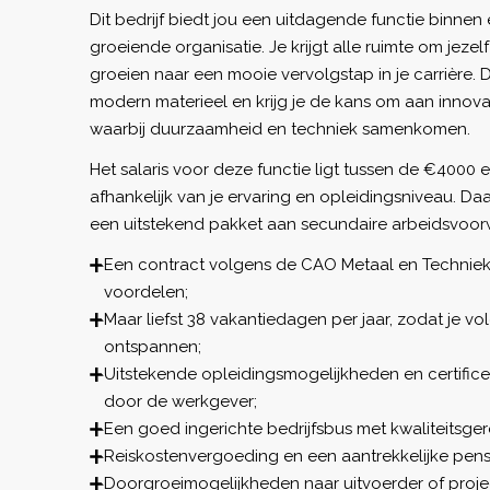
Dit bedrijf biedt jou een uitdagende functie binnen
groeiende organisatie. Je krijgt alle ruimte om jezel
groeien naar een mooie vervolgstap in je carrière. 
modern materieel en krijg je de kans om aan innova
waarbij duurzaamheid en techniek samenkomen.
Het salaris voor deze functie ligt tussen de €4000
afhankelijk van je ervaring en opleidingsniveau. Da
een uitstekend pakket aan secundaire arbeidsvoo
Een contract volgens de CAO Metaal en Techniek
voordelen;
Maar liefst 38 vakantiedagen per jaar, zodat je v
ontspannen;
Uitstekende opleidingsmogelijkheden en certifice
door de werkgever;
Een goed ingerichte bedrijfsbus met kwaliteitsge
Reiskostenvergoeding en een aantrekkelijke pens
Doorgroeimogelijkheden naar uitvoerder of projec