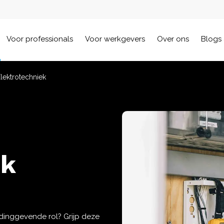
Voor professionals
Voor werkgevers
Over ons
Blogs 
lektrotechniek
ek
0
idinggevende rol? Grijp deze