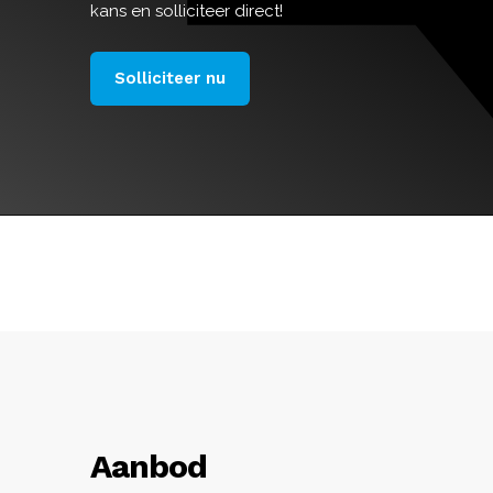
kans en solliciteer direct!
Solliciteer nu
Aanbod