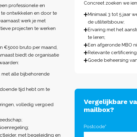
Concreet zoeken we ie
 een professionele en
f te ontwikkelen en door te
Minimaal 3 tot 5 jaar w
Daarnaast werk je met
de utiliteitsbouw;
tieve projecten te werken
Ervaring met het aanst
te leren;
Een afgeronde MBO niv
 en €5000 bruto per maand,
Relevante certificeri
arnaast biedt de organisatie
Goede beheersing van 
rwaarden:
 met alle bijbehorende
oldoende tijd hebt om te
Vergelijkbare v
ringen, volledig vergoed
mailbox?
reedschap;
Postcode*
ioenregeling;
tleider, met begeleiding en