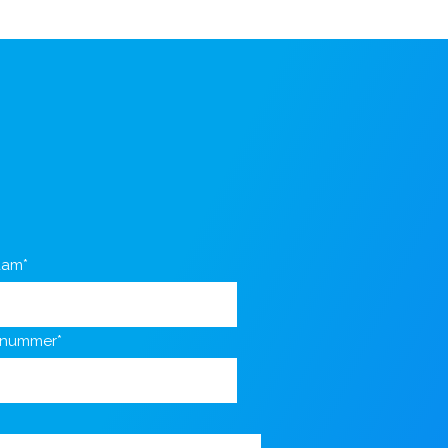
aam*
nnummer*