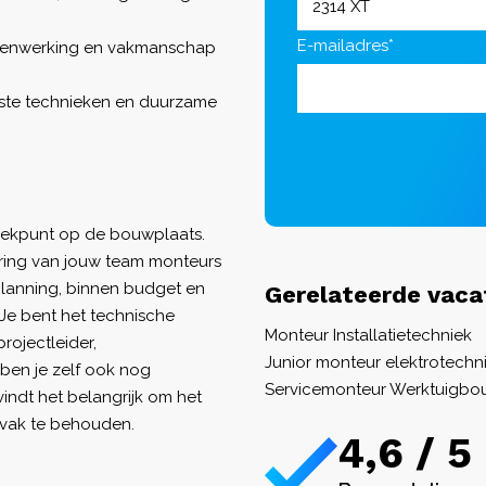
E-mailadres*
amenwerking en vakmanschap
wste technieken en duurzame
reekpunt op de bouwplaats.
uring van jouw team monteurs
lanning, binnen budget en
Gerelateerde vaca
e bent het technische
Monteur Installatietechniek
rojectleider,
Junior monteur elektrotechn
ben je zelf ook nog
Servicemonteur Werktuigb
indt het belangrijk om het
 vak te behouden.
4,6 / 5