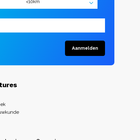
Aanmelden
tures
iek
ouwkunde