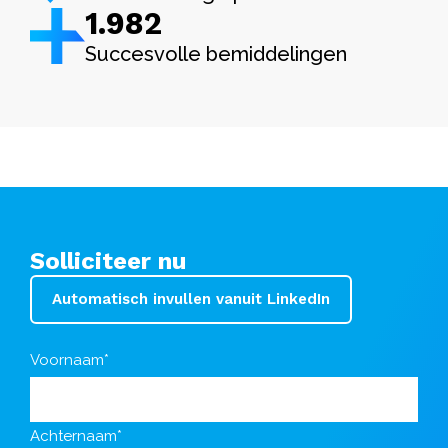
1.982
Succesvolle bemiddelingen
Solliciteer nu
Automatisch invullen vanuit LinkedIn
Voornaam*
Achternaam*