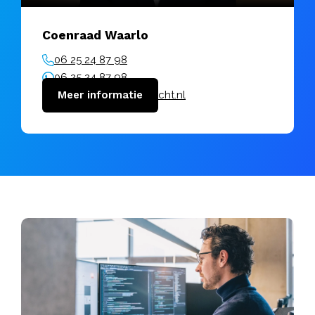
Coenraad Waarlo
06 25 24 87 98
06 25 24 87 98
coenraad@vanuitkracht.nl
Meer informatie