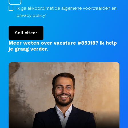
Ik ga akkoord met de
algemene voorwaarden
en
privacy policy
*
Solliciteer
Meer weten over vacature #85318?
Ik help
je graag verder
.