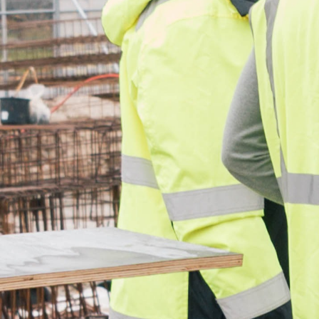
Succesverhaal
Mohamed Rida
“Bouwend aan de
toekomst: van
mutatieonderhoud naa
een groot