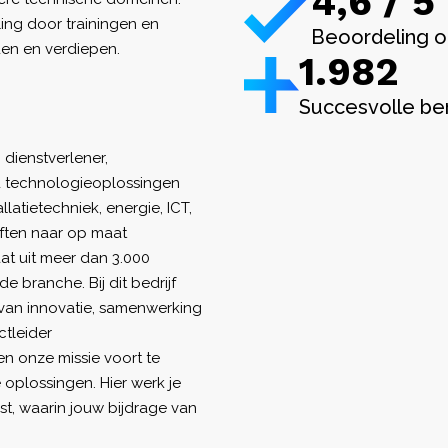
4,6 / 5
ling door trainingen en
Beoordeling o
den en verdiepen.
1.982
Succesvolle be
dienstverlener,
nd technologieoplossingen
atietechniek, energie, ICT,
eften naar op maat
at uit meer dan 3.000
 branche. Bij dit bedrijf
van innovatie, samenwerking
tleider
n onze missie voort te
oplossingen. Hier werk je
t, waarin jouw bijdrage van