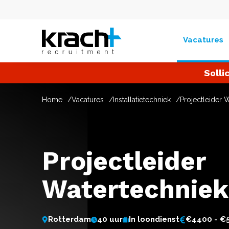
Vacatures
Solli
Home
Vacatures
Installatietechniek
Projectleider 
Projectleider
Watertechniek
Rotterdam
40 uur
In loondienst
€4400 - €