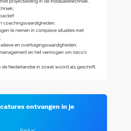
et projectleiding in de Installatietechniek,
hniek;;
oactief;
en coachingsvaardigheden;
gen te nemen in complexe situaties met
;
atieve en overtuigingsvaardigheden;
omanagement en het vermogen om risico's
de Nederlandse in zowel woord als geschrift.
acatures ontvangen in je
Radius*