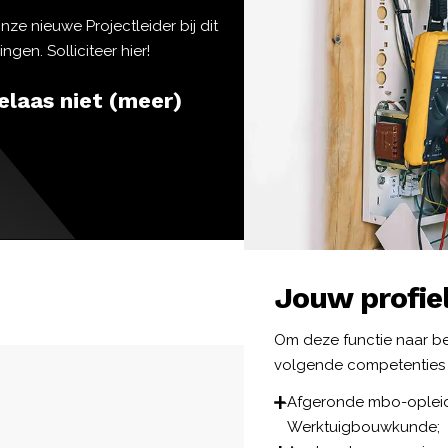
ze nieuwe Projectleider bij dit
gen. Solliciteer hier!
elaas niet (meer)
Jouw profie
Om deze functie naar be
volgende competenties 
Afgeronde mbo-opleidin
Werktuigbouwkunde;