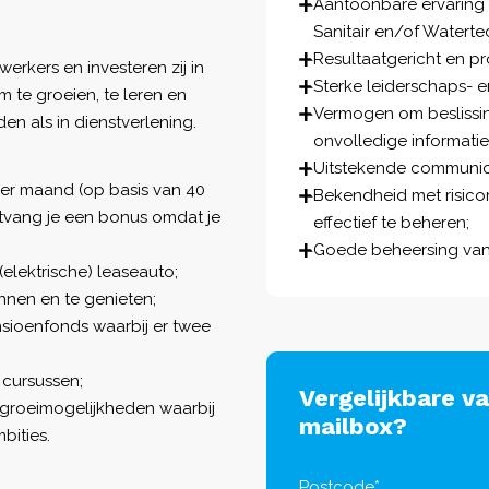
Aantoonbare ervaring m
Sanitair en/of Watertec
Resultaatgericht en pr
werkers en investeren zij in
Sterke leiderschaps- 
m te groeien, te leren en
Vermogen om beslissin
den als in dienstverlening.
onvolledige informatie
Uitstekende communic
 per maand (op basis van 40
Bekendheid met risic
ontvang je een bonus omdat je
effectief te beheren;
Goede beheersing van 
(elektrische) leaseauto;
nen en te genieten;
sioenfonds waarbij er twee
 cursussen;
Vergelijkbare v
orgroeimogelijkheden waarbij
mailbox?
bities.
Postcode*