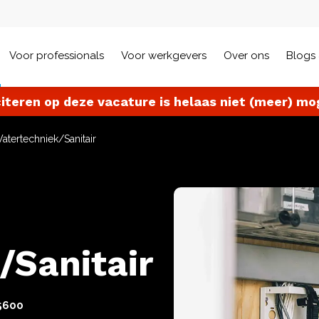
Voor professionals
Voor werkgevers
Over ons
Blogs 
citeren op deze vacature is helaas niet (meer) mog
Watertechniek/Sanitair
/Sanitair
5600