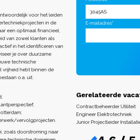
antwoordelijk voor het leiden
rtechniekprojecten in de
E-mailadres*
naar een optimaal financieel,
eid van zowel klanten als
ief in het identificeren van
viseer je over duurzame
nieuwe technische
l vrijheid hebt binnen de
estaan o.a. uit:
Gerelateerde vaca
d;
antperspectief;
Contractbeheerder Utiliteit
otterdam;
Engineer Elektrotechniek
eerwerk/vervolgprojecten.
Junior Projectleider Installat
ei, zoals doorstroming naar
dere technische domeinen.