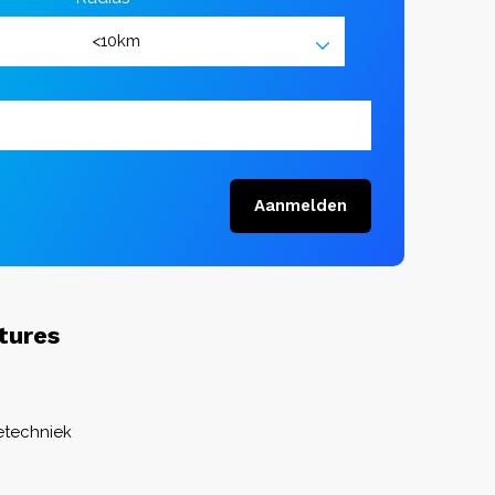
Aanmelden
tures
ietechniek