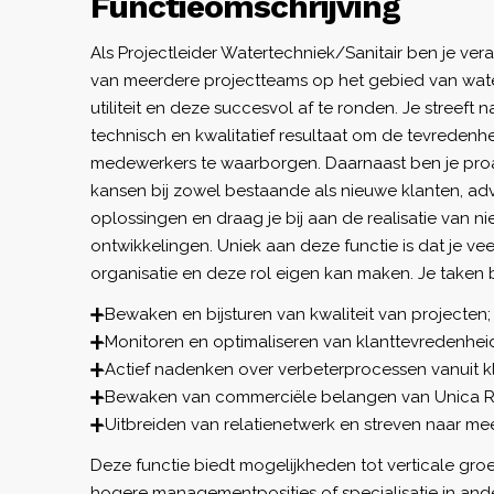
Functieomschrijving
Als Projectleider Watertechniek/Sanitair ben je ver
van meerdere projectteams op het gebied van wate
utiliteit en deze succesvol af te ronden. Je streeft 
technisch en kwalitatief resultaat om de tevredenh
medewerkers te waarborgen. Daarnaast ben je proact
kansen bij zowel bestaande als nieuwe klanten, ad
oplossingen en draag je bij aan de realisatie van 
ontwikkelingen. Uniek aan deze functie is dat je vee
organisatie en deze rol eigen kan maken. Je taken b
Bewaken en bijsturen van kwaliteit van projecten;
Monitoren en optimaliseren van klanttevredenhei
Actief nadenken over verbeterprocessen vanuit kl
Bewaken van commerciële belangen van Unica R
Uitbreiden van relatienetwerk en streven naar m
Deze functie biedt mogelijkheden tot verticale gro
hogere managementposities of specialisatie in an