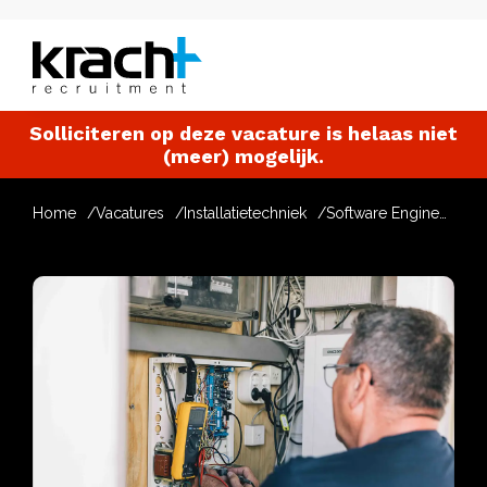
Solliciteren op deze vacature is helaas niet
(meer) mogelijk.
Home
Vacatures
Installatietechniek
Software Engineer M&R