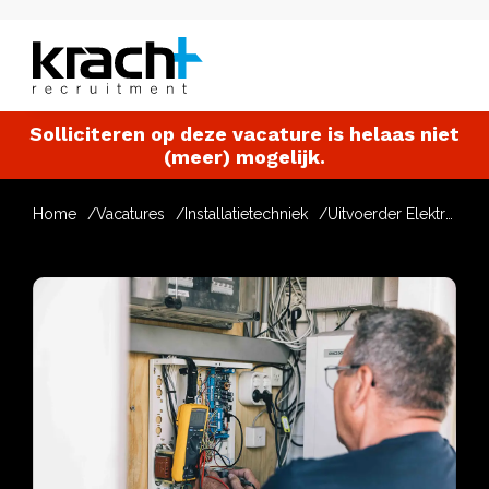
Solliciteren op deze vacature is helaas niet
(meer) mogelijk.
Home
Vacatures
Installatietechniek
Uitvoerder Elektrotechniek UAV-GC