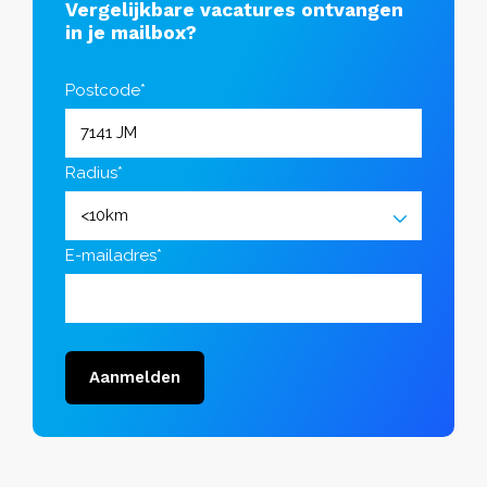
Vergelijkbare vacatures ontvangen
in je mailbox?
Postcode*
Radius*
E-mailadres*
Aanmelden