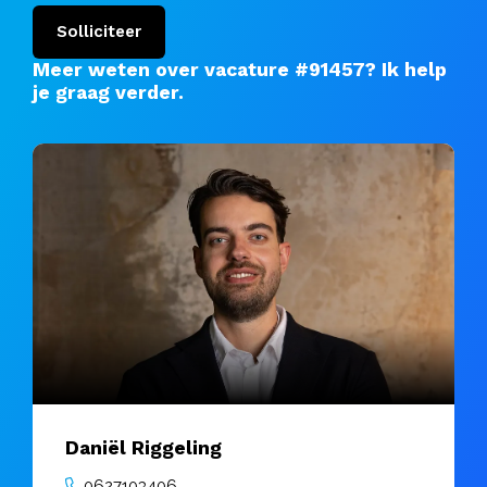
Solliciteer
Meer weten over vacature #91457?
Ik help
je graag verder
.
Daniël Riggeling
0627103406