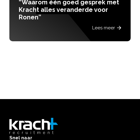
prek met
 voor
“Het vertrouwen dat ik k
ik ook geven aan mijn
medewerkers”
Lees meer
Snel naar