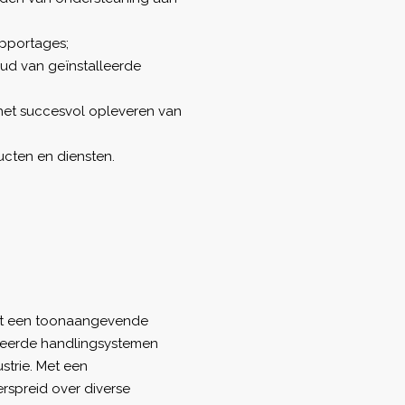
apportages;
oud van geïnstalleerde
het succesvol opleveren van
ucten en diensten.
tot een toonaangevende
nceerde handlingsystemen
trie. Met een
rspreid over diverse