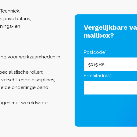
Techniek;
-privé balans;
nings- en
Vergelijkbare v
mailbox?
Postcode*
ing voor werkzaamheden in
cialistische rollen;
E-mailadres*
verschillende disciplines;
die de onderlinge band
ingen met wereldwijde