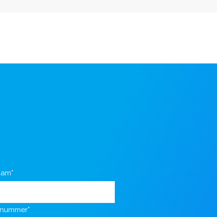
aam*
nnummer*