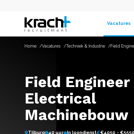
Vacatures
Home
Vacatures
Techniek & Industrie
Field Engin
Field Engineer
Electrical
Machinebouw
Tilburg
40 uur
In loondienst
€4050 - €555