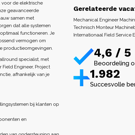
k voor de elektrische
Gerelateerde vaca
 onze geavanceerde
t nauw samen met
Mechanical Engineer Mach
zorgen dat alle systemen
Technisch Monteur Machin
optimaal functioneren. Je
Internationaal Field Servic
plossend vermogen om
he productieomgevingen.
4,6 / 5
allround specialist, met
Beoordeling o
 Field Engineer, Project
1.982
ctie, afhankelijk van je
Succesvolle be
dlingsystemen bij klanten op
omponenten en
ieden van ondersteuning aan