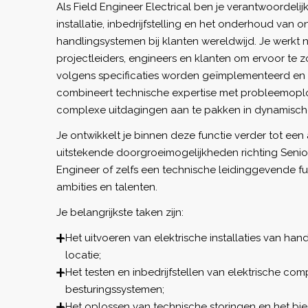
Als Field Engineer Electrical ben je verantwoordelij
installatie, inbedrijfstelling en het onderhoud van
handlingsystemen bij klanten wereldwijd. Je werk
projectleiders, engineers en klanten om ervoor te 
volgens specificaties worden geïmplementeerd en 
combineert technische expertise met probleemo
complexe uitdagingen aan te pakken in dynamisc
Je ontwikkelt je binnen deze functie verder tot een 
uitstekende doorgroeimogelijkheden richting Senior
Engineer of zelfs een technische leidinggevende fun
ambities en talenten.
Je belangrijkste taken zijn:
Het uitvoeren van elektrische installaties van han
locatie;
Het testen en inbedrijfstellen van elektrische c
besturingssystemen;
Het oplossen van technische storingen en het b