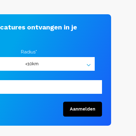
acatures ontvangen in je
Radius*
Aanmelden