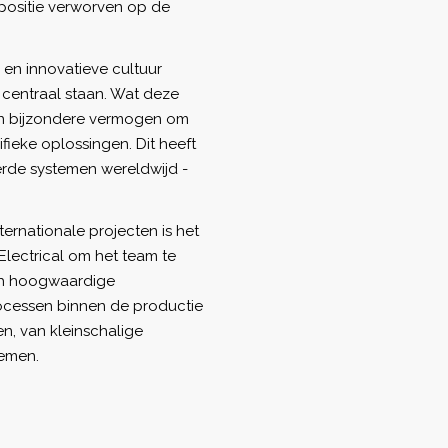
e positie verworven op de
en innovatieve cultuur
centraal staan. Wat deze
hun bijzondere vermogen om
ieke oplossingen. Dit heeft
erde systemen wereldwijd -
rnationale projecten is het
Electrical om het team te
sch hoogwaardige
rocessen binnen de productie
, van kleinschalige
temen.