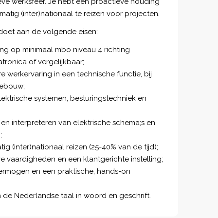
ieve werksfeer. Je hebt een proactieve houding
atig (inter)nationaal te reizen voor projecten.
doet aan de volgende eisen:
ng op minimaal mbo niveau 4 richting
tronica of vergelijkbaar;
e werkervaring in een technische functie, bij
nebouw;
ektrische systemen, besturingstechniek en
 en interpreteren van elektrische schema;s en
;
ig (inter)nationaal reizen (25-40% van de tijd);
vaardigheden en een klantgerichte instelling;
rmogen en een praktische, hands-on
de Nederlandse taal in woord en geschrift.