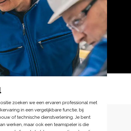
l
sitie zoeken we een ervaren professional met
kervaring in een vergelijkbare functie, bij
ouw of technische dienstverlening. Je bent
kan werken, maar ook een teamspeler is die