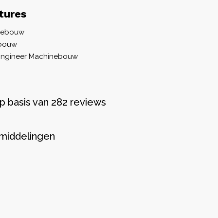
tures
inebouw
ebouw
e Engineer Machinebouw
p basis van 282 reviews
middelingen