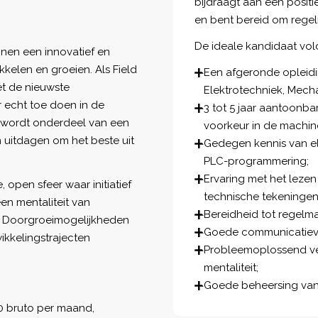
bijdraagt aan een posit
en bent bereid om regelm
De ideale kandidaat vol
innen een innovatief en
ikkelen en groeien. Als Field
Een afgeronde opleidi
et de nieuwste
Elektrotechniek, Mecha
r echt toe doen in de
3 tot 5 jaar aantoonbar
e wordt onderdeel van een
voorkeur in de machi
 uitdagen om het beste uit
Gedegen kennis van el
PLC-programmering;
Ervaring met het lezen
 open sfeer waar initiatief
technische tekeningen
en mentaliteit van
Bereidheid tot regelmat
. Doorgroeimogelijkheden
Goede communicatieve 
ikkelingstrajecten
Probleemoplossend ve
mentaliteit;
Goede beheersing van 
0 bruto per maand,