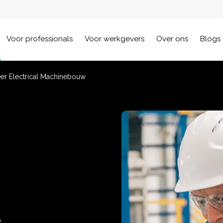
Voor professionals
Voor werkgevers
Over ons
Blogs 
eer Electrical Machinebouw
0