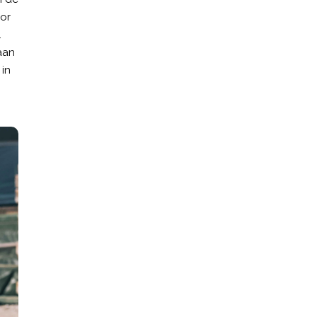
oor
.
aan
in