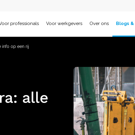
Voor professionals
Voor werkgevers
Over ons
Blogs &
 info op een rij
a: alle