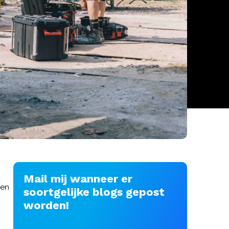
Mail mij wanneer er
een
soortgelijke blogs gepost
worden!