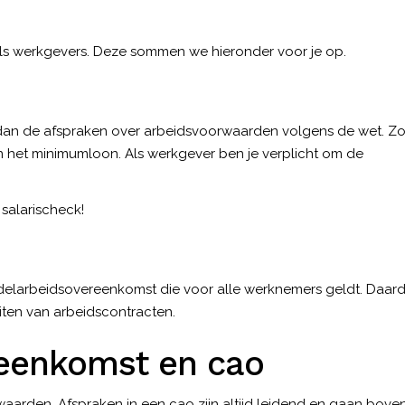
ls werkgevers. Deze sommen we hieronder voor je op.
n dan de afspraken over arbeidsvoorwaarden volgens de wet. Z
n het minimumloon. Als werkgever ben je verplicht om de
e
salarischeck
!
delarbeidsovereenkomst die voor alle werknemers geldt. Daar
luiten van arbeidscontracten.
reenkomst en cao
waarden
. Afspraken in een cao zijn altijd leidend en gaan bove