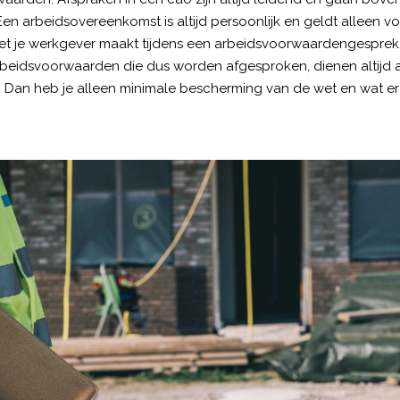
en arbeidsovereenkomst is altijd persoonlijk en geldt alleen v
 met je werkgever maakt tijdens een
arbeidsvoorwaardengesprek
 arbeidsvoorwaarden die dus worden afgesproken, dienen altijd 
Dan heb je alleen minimale bescherming van de wet en wat er 