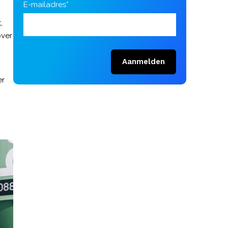
E-mailadres*
,
over
Aanmelden
er