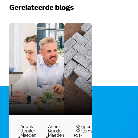
Gerelateerde blogs
Anouk
Anouk
Wieger
Door:
Door:
van der
Door:
van der
Willems
Maeden
Maeden
01-