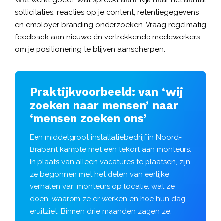
Wat werkt goed? Wat spreekt aan? Kijk naar het aantal
sollicitaties, reacties op je content, retentiegegevens
en employer branding onderzoeken. Vraag regelmatig
feedback aan nieuwe én vertrekkende medewerkers
om je positionering te blijven aanscherpen.
Praktijkvoorbeeld: van ‘wij
zoeken naar mensen’ naar
‘mensen zoeken ons’
Een middelgroot installatiebedrijf in Noord-
Brabant kampte met een tekort aan monteurs.
In plaats van alleen vacatures te plaatsen, zijn
ze begonnen met het delen van eerlijke
verhalen van monteurs op locatie: wat ze
doen, waarom ze er werken en hoe hun dag
eruitziet. Binnen drie maanden zagen ze: