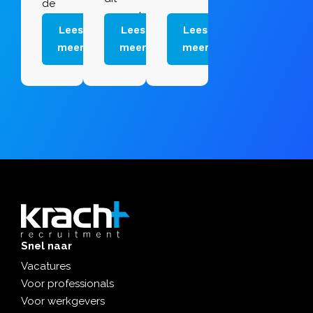
de
gesprek
10
Lees
Lees
Lees
kunt
meestgestelde
meer
meer
meer
halen.
sollicitatievragen.
Snel naar
Vacatures
Voor professionals
Voor werkgevers