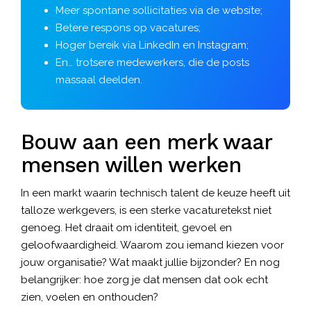
Meer spontane sollicitaties via de website;
Betere respons op vacatures;
Hoger bereik via LinkedIn en Instagram;
En… trotsere medewerkers, die de posts
massaal deelden.
Bouw aan een merk waar
mensen willen werken
In een markt waarin technisch talent de keuze heeft uit
talloze werkgevers, is een sterke vacaturetekst niet
genoeg. Het draait om identiteit, gevoel en
geloofwaardigheid. Waarom zou iemand kiezen voor
jouw organisatie? Wat maakt jullie bijzonder? En nog
belangrijker: hoe zorg je dat mensen dat ook echt
zien, voelen en onthouden?