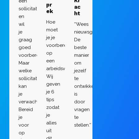
Kr
een
pr
ac
sollicitatiegesprek
ek
ht
en
Hoe
wil
''Wees
moet
je
nieuwsgierig.
je je
graag
De
voorbereiden
goed
beste
op
voorbereiden.
manier
een
Maar
om
arbeidsvoorwaardengesprek?
welke
jezelf
Wij
sollicitatievragen
te
geven
kan
ontwikkelen
je 6
je
is
tips
verwachten?
door
zodat
Bereid
vragen
je
je
te
alles
voor
stellen.''
uit
op
dit