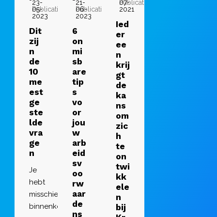
23-
21-
Publicatie:
07-
Publicatie:
05-
Publicatie:
06-
2021
2023
2023
Ied
Dit
6
er
zij
on
ee
n
mi
n
de
sb
krij
10
are
gt
me
tip
de
est
s
ka
ge
vo
ns
ste
or
om
lde
jou
zic
vra
w
h
ge
arb
te
n
eid
on
sv
twi
Je
oo
kk
hebt
rw
ele
aar
misschien
n
de
binnenkort
bij
ns