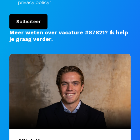
privacy policy
*
Solliciteer
Meer weten over vacature #87821?
Ik help
je graag verder
.