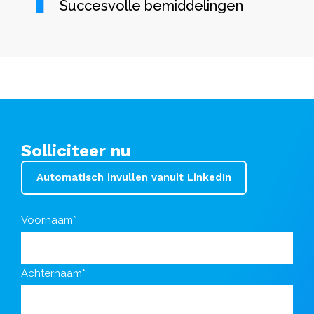
Succesvolle bemiddelingen
Solliciteer nu
Automatisch invullen vanuit LinkedIn
Voornaam*
Achternaam*