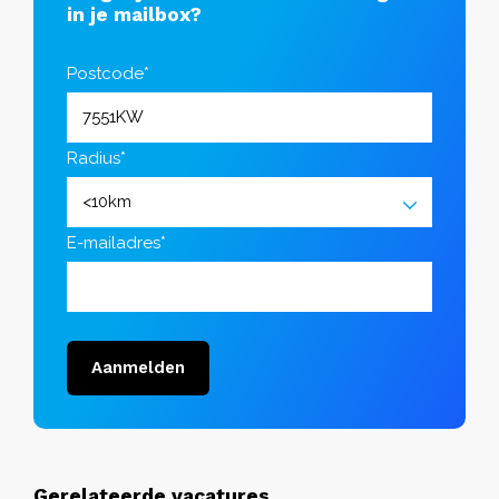
in je mailbox?
Postcode*
Radius*
E-mailadres*
Aanmelden
Gerelateerde vacatures