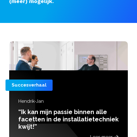
(meer) mogelijk.
Succesverhaal
Hendrik-Jan
“Ik kan mijn passie binnen alle
facetten in de installatietechniek
kwijt!”
Lees meer