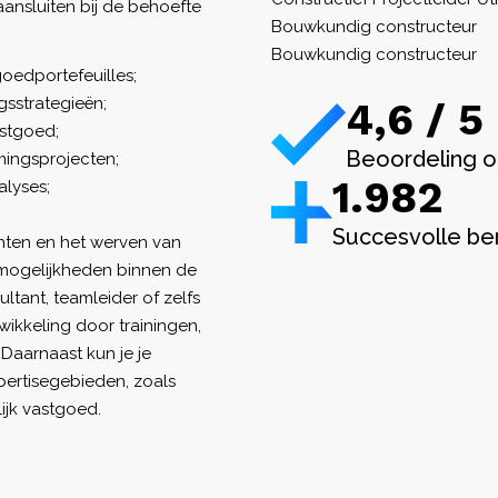
aansluiten bij de behoefte
Bouwkundig constructeur
Bouwkundig constructeur
goedportefeuilles;
gsstrategieën;
4,6 / 5
astgoed;
Beoordeling o
mingsprojecten;
1.982
alyses;
Succesvolle be
nten en het werven van
imogelijkheden binnen de
ultant, teamleider of zelfs
wikkeling door trainingen,
Daarnaast kun je je
pertisegebieden, zoals
ijk vastgoed.