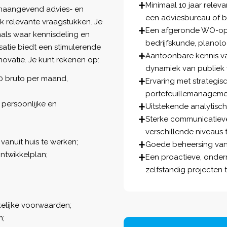
Minimaal 10 jaar releva
onaangevend advies- en
een adviesbureau of b
k relevante vraagstukken. Je
Een afgeronde WO-ople
als waar kennisdeling en
bedrijfskunde, planolog
satie biedt een stimulerende
Aantoonbare kennis va
novatie. Je kunt rekenen op:
dynamiek van publiek
0 bruto per maand,
Ervaring met strategi
portefeuillemanageme
persoonlijke en
Uitstekende analytisch
Sterke communicatiev
verschillende niveaus 
vanuit huis te werken;
Goede beheersing van 
ntwikkelplan;
Een proactieve, ond
zelfstandig projecten t
kelijke voorwaarden;
n;