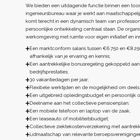
We bieden een uitdagende functie binnen een to
ingenieursbureau waar je werkt aan maatschappelij
komt terecht in een dynamisch team van profession
persoonlijke ontwikkeling centraal staan. De organi
werkomgeving met ruimte voor eigen initiatief en in
Een marktconform salaris tussen €6.750 en €8.25
afhankelijk van je ervaring en kennis;
Een aantrekkelijke bonusregeling gekoppeld aan 
bedrijfsprestaties;
30 vakantiedagen per jaar;
Flexibele werktijden en de mogelijkheid om deels 
Een uitgebreid opleidingsbudget en persoonlijk o
Deelname aan het collectieve pensioenplan;
Een mobiele telefoon en laptop van de zaak;
Een leaseauto of mobiliteitsbudget;
Collectieve ziektekostenverzekering met aantrek
Lidmaatschap van relevante beroepsvereniginge