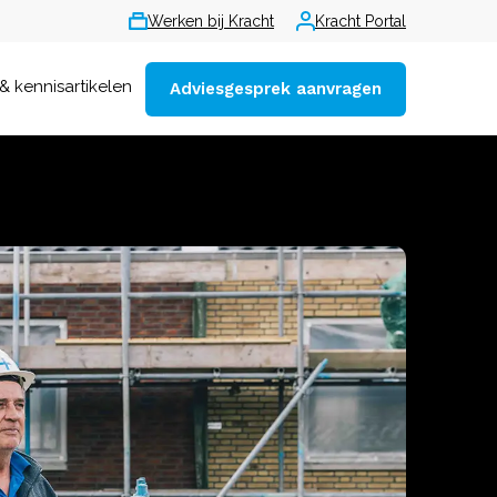
Werken bij Kracht
Kracht Portal
& kennisartikelen
Adviesgesprek aanvragen