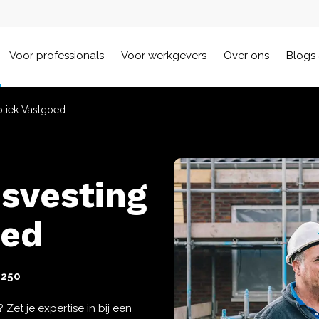
Voor professionals
Voor werkgevers
Over ons
Blogs 
bliek Vastgoed
svesting
oed
8250
 Zet je expertise in bij een