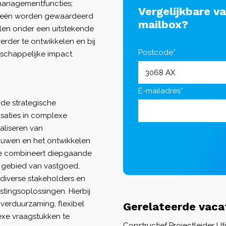
 managementfuncties;
Vergelijkbare v
ideeën worden gewaardeerd
mailbox?
len onder een uitstekende
verder te ontwikkelen en bij
Postcode*
schappelijke impact.
E-mailadres*
 de strategische
saties in complexe
maliseren van
ouwen en het ontwikkelen
Je combineert diepgaande
t gebied van vastgoed,
 diverse stakeholders en
stingsoplossingen. Hierbij
verduurzaming, flexibel
Gerelateerde vaca
lexe vraagstukken te
Constructief Projectleider U