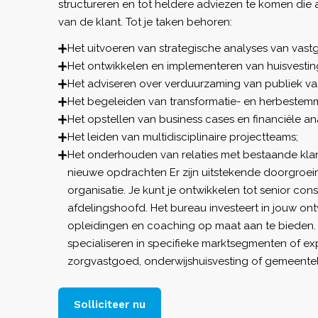
structureren en tot heldere adviezen te komen die 
van de klant. Tot je taken behoren:
Het uitvoeren van strategische analyses van vast
Het ontwikkelen en implementeren van huisvestin
Het adviseren over verduurzaming van publiek v
Het begeleiden van transformatie- en herbestem
Het opstellen van business cases en financiële an
Het leiden van multidisciplinaire projectteams;
Het onderhouden van relaties met bestaande kla
nieuwe opdrachten Er zijn uitstekende doorgroe
organisatie. Je kunt je ontwikkelen tot senior cons
afdelingshoofd. Het bureau investeert in jouw ont
opleidingen en coaching op maat aan te bieden. 
specialiseren in specifieke marktsegmenten of ex
zorgvastgoed, onderwijshuisvesting of gemeentel
Solliciteer nu