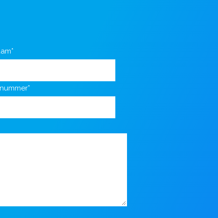
aam*
nnummer*