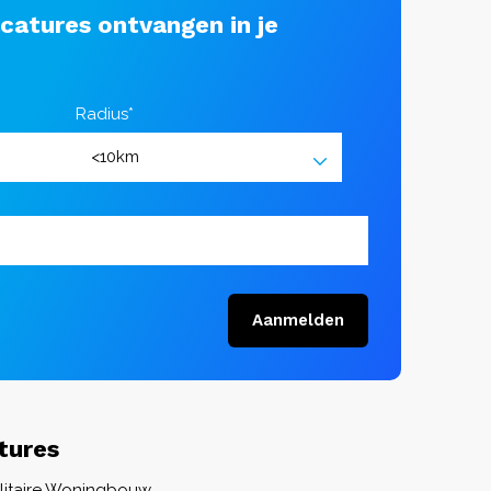
acatures ontvangen in je
Radius*
Aanmelden
tures
tilitaire Woningbouw