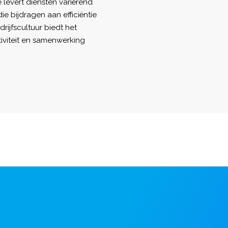
 levert diensten variërend
ie bijdragen aan efficiëntie
ijfscultuur biedt het
viteit en samenwerking