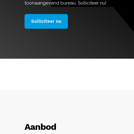
toonaangevend bureau. Solliciteer nu!
Solliciteer nu
Aanbod