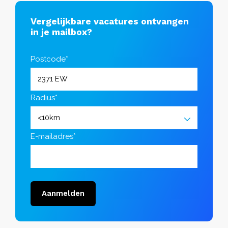
Vergelijkbare vacatures ontvangen
in je mailbox?
Postcode*
Radius*
E-mailadres*
Aanmelden