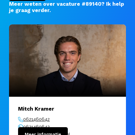
Meer weten over vacature #89140?
Ik help
je graag verder
.
Mitch Kramer
0621460642
0621460642
mitch@vanuitkracht.nl
Meer informatie