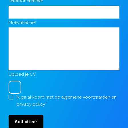
Telefoonnummer*
Motivatiebrief
Upload je CV
Ik ga akkoord met de
algemene voorwaarden
en
privacy policy
*
Solliciteer