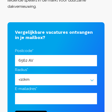
leidende spelers in de markt voor duurzame
dakvernieuwing.
Vergelijkbare vacatures ontvangen
in je mailbox?
Postcode*
Radius*
E-mailadres*